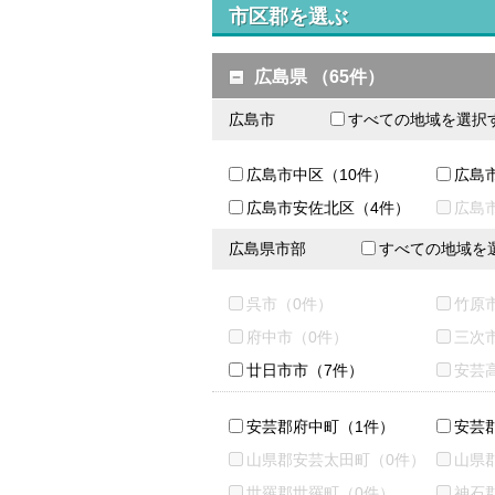
市区郡を選ぶ
広島県 （65件）
広島市
すべての地域を選択
広島市中区（10件）
広島
広島市安佐北区（4件）
広島
広島県市部
すべての地域を
呉市（0件）
竹原
府中市（0件）
三次
廿日市市（7件）
安芸
安芸郡府中町（1件）
安芸
山県郡安芸太田町（0件）
山県
世羅郡世羅町（0件）
神石