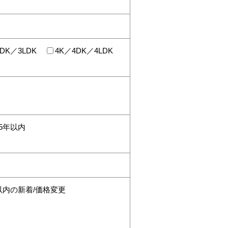
DK／3LDK
4K／4DK／4LDK
15年以内
以内の新着/価格変更