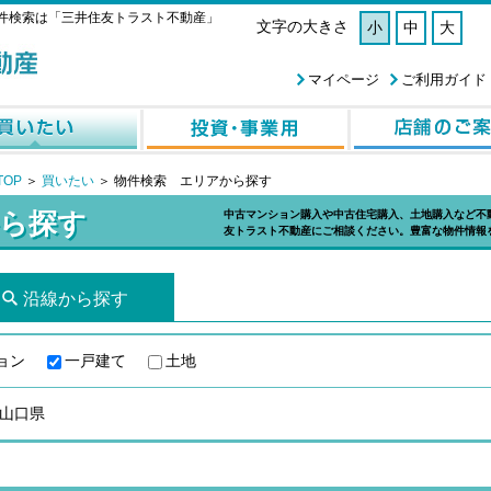
件検索は「三井住友トラスト不動産」
文字の大きさ
小
中
大
マイページ
ご利用ガイド
OP
＞
買いたい
＞
物件検索 エリアから探す
ら探す
中古マンション購入や中古住宅購入、土地購入など不
友トラスト不動産にご相談ください。豊富な物件情報
沿線から探す
ョン
一戸建て
土地
山口県