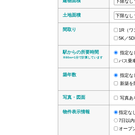
建物面積
土地面積
間取り
1R（
5K／5
駅からの所要時間
指定な
※80m=1分で計算しています
バス乗
築年数
指定な
新築を
写真・図面
写真あ
物件表示情報
指定な
7日以内
オープ