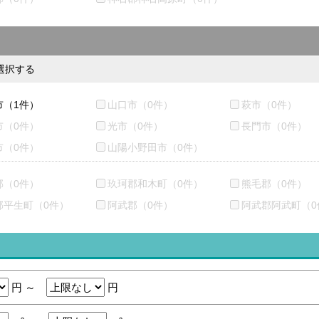
選択する
市（1件）
山口市（0件）
萩市（0件）
市（0件）
光市（0件）
長門市（0件）
市（0件）
山陽小野田市（0件）
郡（0件）
玖珂郡和木町（0件）
熊毛郡（0件）
郡平生町（0件）
阿武郡（0件）
阿武郡阿武町（0
円 ～
円