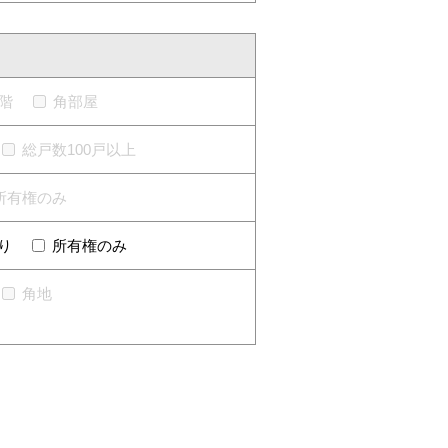
階
角部屋
総戸数100戸以上
所有権のみ
り
所有権のみ
角地