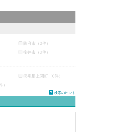
防府市（0件）
柳井市（0件）
熊毛郡上関町（0件）
件）
検索のヒント