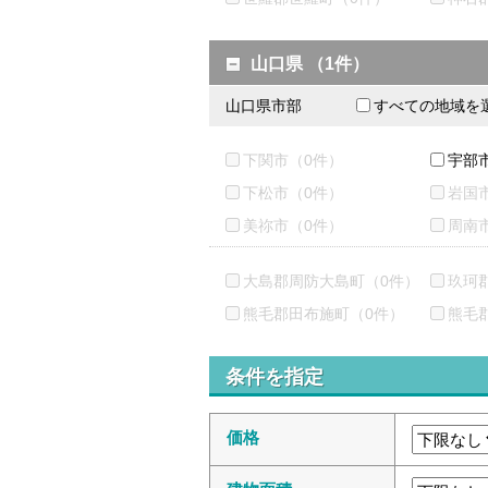
山口県 （1件）
山口県市部
すべての地域を
下関市（0件）
宇部
下松市（0件）
岩国
美祢市（0件）
周南
大島郡周防大島町（0件）
玖珂
熊毛郡田布施町（0件）
熊毛
条件を指定
価格