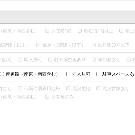
（南東・南西含む）
所在階1階
所在階2階以上
最上
20階建て以上）
低層（3階建て以下）
総戸数30戸以下
相談可
即入居可
駐車場空きあり
専用庭あり
南道路（南東・南西含む）
即入居可
駐車スペースあ
件なし
低層住居専用地域
現況更地
現況古家あり
（南東・南西含む）
所有権のみ