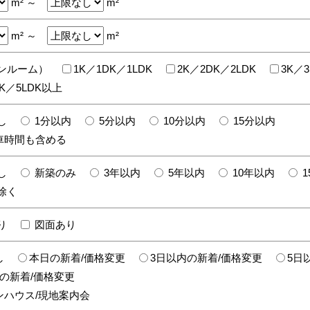
m² ～
m²
m² ～
m²
ワンルーム）
1K／1DK／1LDK
2K／2DK／2LDK
3K／3
DK／5LDK以上
し
1分以内
5分以内
10分以内
15分以内
車時間も含める
し
新築のみ
3年以内
5年以内
10年以内
除く
り
図面あり
し
本日の新着/価格変更
3日以内の新着/価格変更
5日
の新着/価格変更
ンハウス/現地案内会