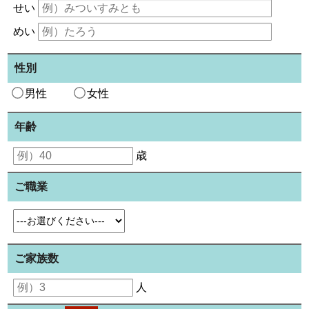
せい
めい
性別
男性
女性
年齢
歳
ご職業
ご家族数
人