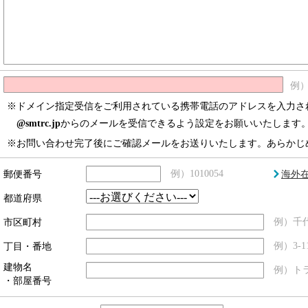
例）x
※ドメイン指定受信をご利用されている携帯電話のアドレスを入力さ
@smtrc.jp
からのメールを受信できるよう設定をお願いいたします
※お問い合わせ完了後にご確認メールをお送りいたします。あらかじ
ú
郵便番号
例）1010054
海外
都道府県
市区町村
例）千
丁目・番地
例）3-11
建物名
例）ト
・部屋番号