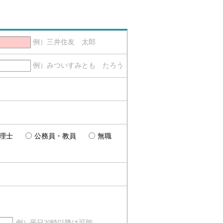
例）三井住友 太郎
例）みついすみとも たろう
理士
公務員・教員
無職
例）平日20時以降は可能、