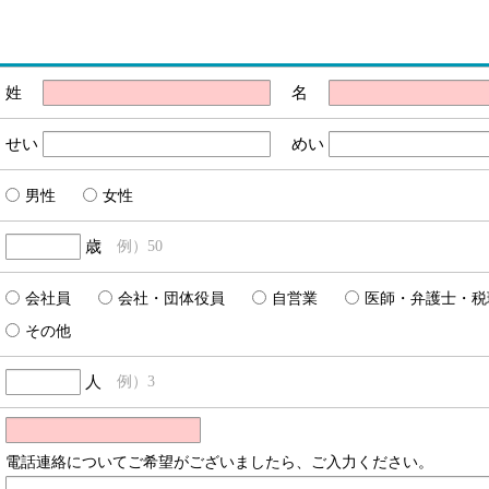
姓
名
せい
めい
男性
女性
歳
例）50
会社員
会社・団体役員
自営業
医師・弁護士・税
その他
人
例）3
電話連絡についてご希望がございましたら、ご入力ください。