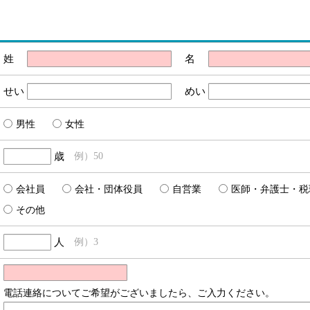
姓
名
せい
めい
男性
女性
歳
例）50
会社員
会社・団体役員
自営業
医師・弁護士・税
その他
人
例）3
電話連絡についてご希望がございましたら、ご入力ください。