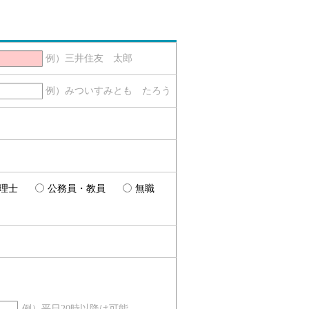
例）三井住友 太郎
例）みついすみとも たろう
理士
公務員・教員
無職
例）平日20時以降は可能、