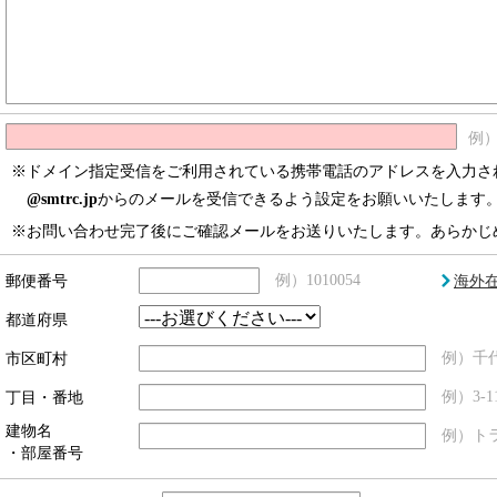
例）x
※ドメイン指定受信をご利用されている携帯電話のアドレスを入力さ
@smtrc.jp
からのメールを受信できるよう設定をお願いいたします
※お問い合わせ完了後にご確認メールをお送りいたします。あらかじ
ú
郵便番号
例）1010054
海外
都道府県
市区町村
例）千
丁目・番地
例）3-11
建物名
例）ト
・部屋番号