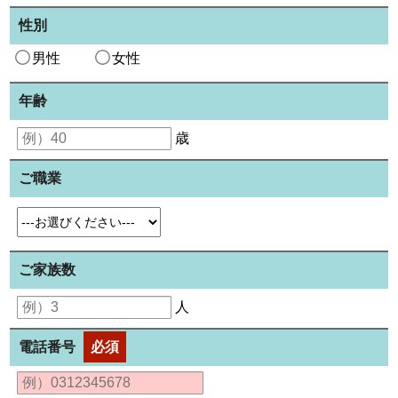
性別
男性
女性
年齢
歳
ご職業
ご家族数
人
電話番号
必須