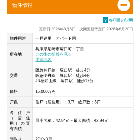
物件情報
？
各項目の説明
更新日:2026年8月6日 次回更新予定日:2026年8月20日
物件用途
一戸建用 アパート用
兵庫県尼崎市塚口町１丁目
所在地
この街の情報を見る
周辺地図
阪急神戸線 塚口駅 徒歩4分
交通
阪急伊丹線 塚口駅 徒歩4分
JR福知山線 塚口駅 徒歩17分
価格
15,000万円
戸数
住戸（居住用）：3戸 総戸数：3戸
各住戸
（居住
最小面積：42.94㎡～最大面積：42.94㎡
用）の専
有面積
間取り
2DK×3戸