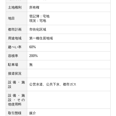
土地権利
所有権
登記簿：宅地
地目
現況：宅地
都市計画
市街化区域
用途地域
第一種住居地域
建ぺい率
60%
容積率
200%
駐車場
無
接道状況
設備・施
公営水道、公共下水、都市ガス
設
設備・施
設・その
他使用料
取引態様
媒介