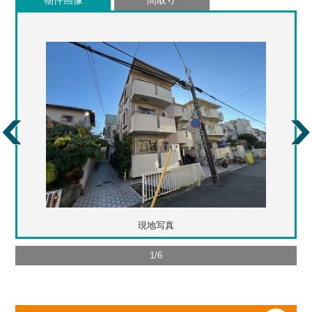
物件画像
間取り
現地写真
1
/
6