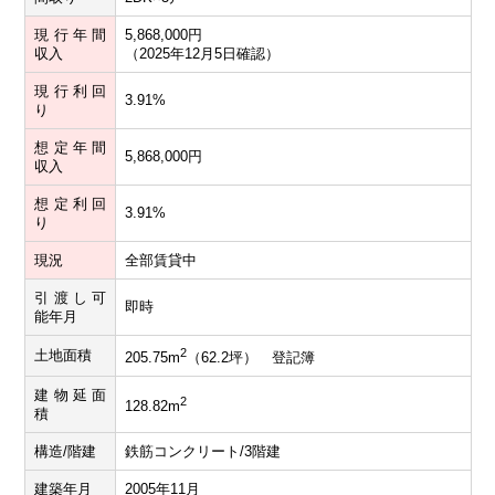
現行年間
5,868,000円
収入
（2025年12月5日確認）
現行利回
3.91%
り
想定年間
5,868,000円
収入
想定利回
3.91%
り
現況
全部賃貸中
引渡し可
即時
能年月
2
土地面積
205.75m
（62.2坪） 登記簿
建物延面
2
128.82m
積
構造/階建
鉄筋コンクリート/3階建
建築年月
2005年11月