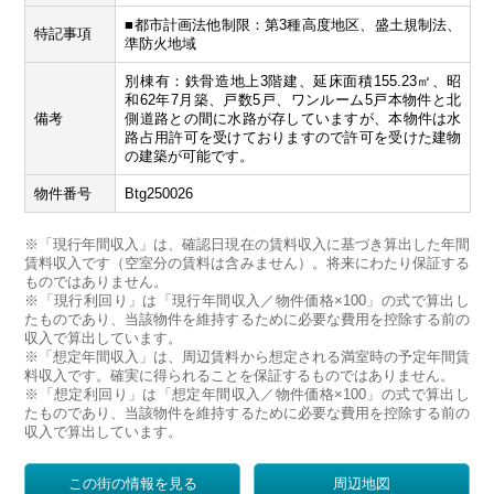
■都市計画法他制限：第3種高度地区、盛土規制法、
特記事項
準防火地域
別棟有：鉄骨造地上3階建、延床面積155.23㎡、昭
和62年7月築、戸数5戸、ワンルーム5戸本物件と北
備考
側道路との間に水路が存していますが、本物件は水
路占用許可を受けておりますので許可を受けた建物
の建築が可能です。
物件番号
Btg250026
※「現行年間収入」は、確認日現在の賃料収入に基づき算出した年間
賃料収入です（空室分の賃料は含みません）。将来にわたり保証する
ものではありません。
※「現行利回り」は「現行年間収入／物件価格×100」の式で算出し
たものであり、当該物件を維持するために必要な費用を控除する前の
収入で算出しています。
※「想定年間収入」は、周辺賃料から想定される満室時の予定年間賃
料収入です。確実に得られることを保証するものではありません。
※「想定利回り」は「想定年間収入／物件価格×100」の式で算出し
たものであり、当該物件を維持するために必要な費用を控除する前の
収入で算出しています。
この街の情報を見る
周辺地図