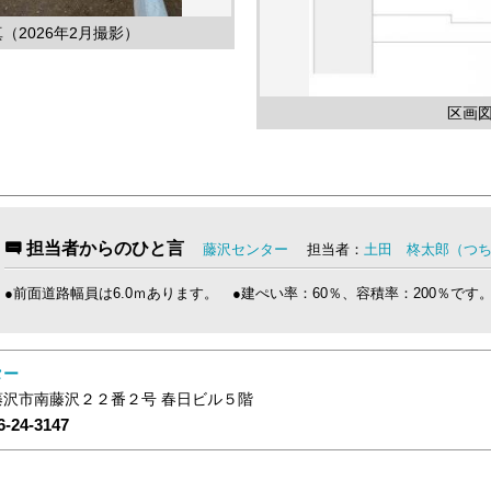
（2026年2月撮影）
区画
担当者からのひと言
藤沢センター
担当者：
土田 柊太郎（つ
●前面道路幅員は6.0ｍあります。 ●建ぺい率：60％、容積率：200％で
ター
藤沢市南藤沢２２番２号 春日ビル５階
6-24-3147