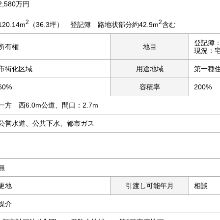
2,580万円
2
2
120.14m
（36.3坪） 登記簿 路地状部分約42.9m
含む
登記簿
所有権
地目
現況：
市街化区域
用途地域
第一種
60%
容積率
200%
一方 西6.0m公道、間口：2.7m
公営水道、公共下水、都市ガス
無
更地
引渡し可能年月
相談
媒介