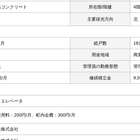
筋コンクリート
所在階/階建
4
主要採光方向
北
6月
総戸数
18
用途地域
商
託
管理員の勤務形態
管
円/月
修繕積立金
9,
、エレベータ
用料：200円/月、町内会費：300円/月
設株式会社