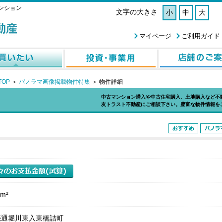
ンション
文字の大きさ
小
中
大
マイページ
ご利用ガイド
OP
＞
パノラマ画像掲載物件特集
＞
物件詳細
中古マンション購入や中古住宅購入、土地購入など不
友トラスト不動産にご相談下さい。豊富な物件情報を
4m²
売通堀川東入東橋詰町