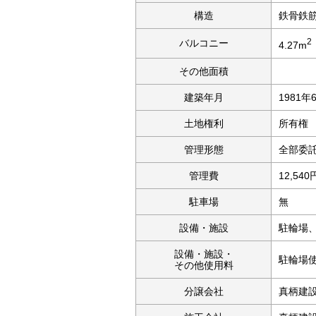
構造
鉄骨鉄
2
バルコニー
4.27m
その他面積
建築年月
1981年
土地権利
所有権
管理形態
全部委
管理費
12,540
駐車場
無
設備・施設
駐輪場
設備・施設・
駐輪場使
その他使用料
分譲会社
真柄建