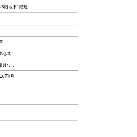
階/8階地下1階建
戸
業地域
理員なし
010円/月