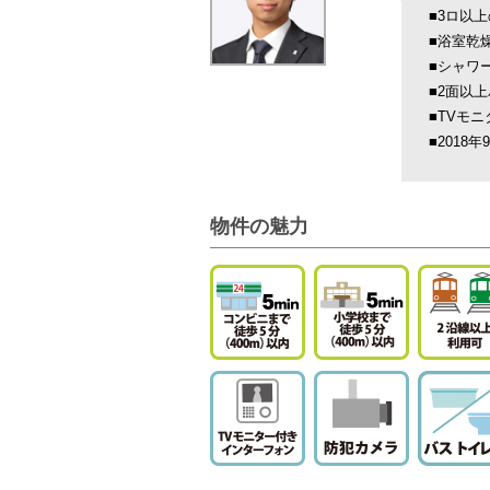
■3ロ以
■浴室乾
■シャワ
■2面以
■TVモ
■2018
物件の魅力