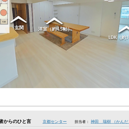
者からのひと言
京都センター
神田 瑞樹 （かん
担当者：