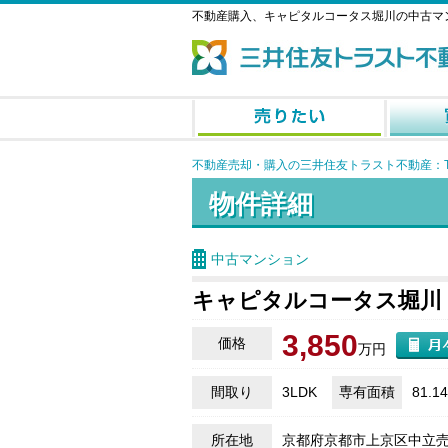
不動産購入、キャピタルコータス堀川の中古マ
不動産売却・購入の三井住友トラスト不動産：T
物件詳細
中古マンション
キャピタルコータス堀川
3,850
価格
万円
間取り
3LDK
専有面積
81.1
所在地
京都府京都市上京区中立