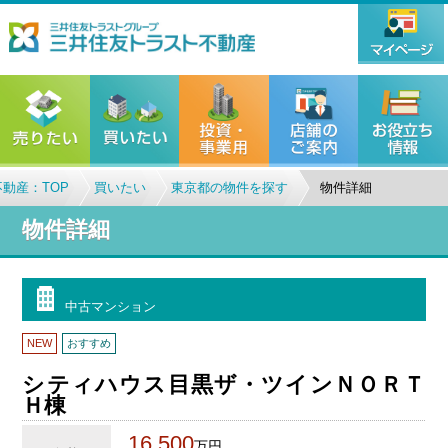
動産：TOP
買いたい
東京都の物件を探す
物件詳細
物件詳細
中古マンション
NEW
おすすめ
シティハウス目黒ザ・ツインＮＯＲＴ
Ｈ棟
16,500
万円