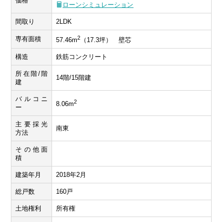
価格
ローンシミュレーション
間取り
2LDK
2
専有面積
57.46m
（17.3坪） 壁芯
構造
鉄筋コンクリート
所在階/階
14階/15階建
建
バルコニ
2
8.06m
ー
主要採光
南東
方法
その他面
積
建築年月
2018年2月
総戸数
160戸
土地権利
所有権