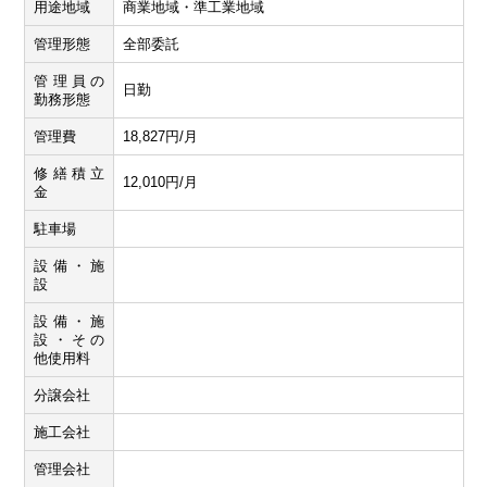
用途地域
商業地域・準工業地域
管理形態
全部委託
管理員の
日勤
勤務形態
管理費
18,827円/月
修繕積立
12,010円/月
金
駐車場
設備・施
設
設備・施
設・その
他使用料
分譲会社
施工会社
管理会社