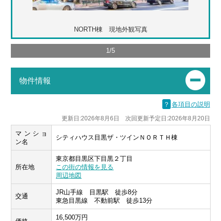
NORTH棟 現地外観写真
1
/
5
物件情報
？
各項目の説明
更新日:2026年8月6日 次回更新予定日:2026年8月20日
マンショ
シティハウス目黒ザ・ツインＮＯＲＴＨ棟
ン名
東京都目黒区下目黒２丁目
所在地
この街の情報を見る
周辺地図
JR山手線 目黒駅 徒歩8分
交通
東急目黒線 不動前駅 徒歩13分
16,500万円