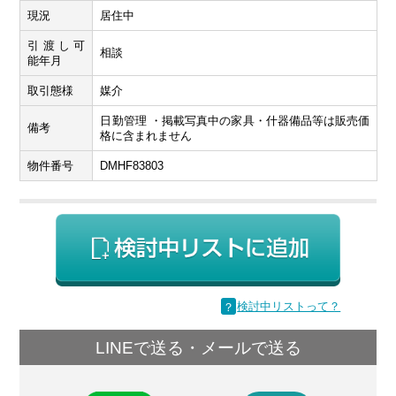
現況
居住中
引渡し可
相談
能年月
取引態様
媒介
日勤管理 ・掲載写真中の家具・什器備品等は販売価
備考
格に含まれません
物件番号
DMHF83803
？
検討中リストって？
LINEで送る・メールで送る