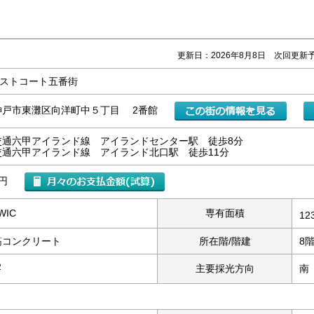
更新日：2026年8月8日 次回更新予
エストコート五番街
神戸市東灘区向洋町中５丁目 2番館
交通六甲アイランド線 アイランドセンター駅 徒歩8分
交通六甲アイランド線 アイランド北口駅 徒歩11分
万円
WIC
専有面積
12
筋コンクリート
所在階/階建
8
2
主要採光方向
南