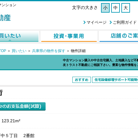
マンション
文字の大きさ
小
中
大
マイページ
ご利用ガイド
OP
＞
買いたい
＞
兵庫県の物件を探す
＞
物件詳細
中古マンション購入や中古住宅購入、土地購入など不
友トラスト不動産にご相談下さい。豊富な物件情報を
街
123.21m²
町中５丁目 2番館