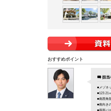
おすすめポイント
担当
■メゾネッ
■123.2
■南西角
■南向き
■両面バ