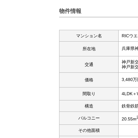
物件情報
マンション名
RICウ
兵庫県
所在地
神戸新
交通
神戸新
3,480
価格
間取り
4LDK＋
構造
鉄骨鉄
バルコニー
20.55m
その他面積