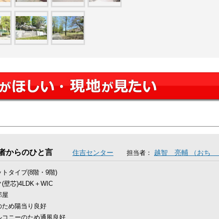
者からのひと言
住吉センター
越智 亮輔 （おち
担当者：
トタイプ(8階・9階)
1㎡(壁芯)4LDK＋WIC
部屋
のため陽当り良好
ルコニーのため通風良好