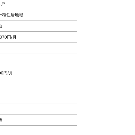
1戸
一種住居地域
勤
,970円/月
0円/月
時