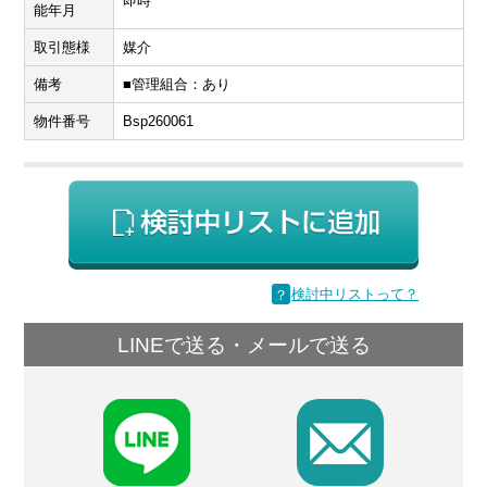
即時
能年月
取引態様
媒介
備考
■管理組合：あり
物件番号
Bsp260061
？
検討中リストって？
LINEで送る・メールで送る
F