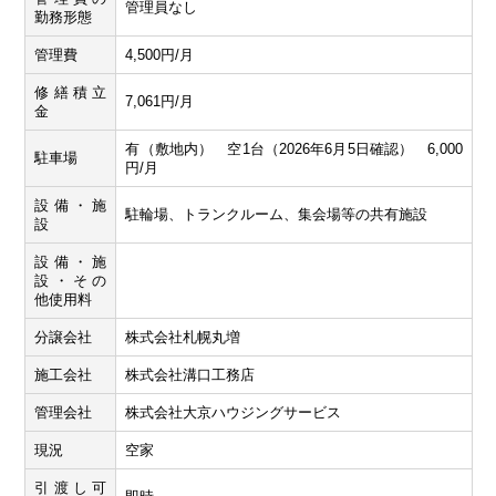
管理員なし
勤務形態
管理費
4,500円/月
修繕積立
7,061円/月
金
有（敷地内） 空1台（2026年6月5日確認） 6,000
駐車場
円/月
設備・施
駐輪場、トランクルーム、集会場等の共有施設
設
設備・施
設・その
他使用料
分譲会社
株式会社札幌丸増
施工会社
株式会社溝口工務店
管理会社
株式会社大京ハウジングサービス
現況
空家
引渡し可