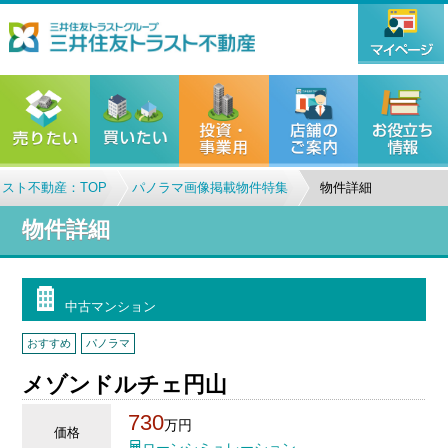
スト不動産：TOP
パノラマ画像掲載物件特集
物件詳細
物件詳細
中古マンション
おすすめ
パノラマ
メゾンドルチェ円山
730
万円
価格
ローンシミュレーション