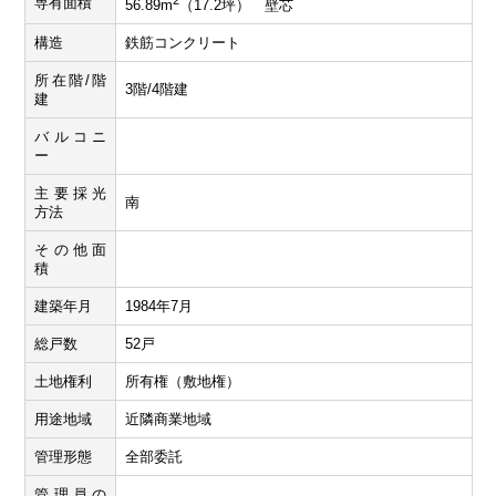
専有面積
56.89m
（17.2坪） 壁芯
構造
鉄筋コンクリート
所在階/階
3階/4階建
建
バルコニ
ー
主要採光
南
方法
その他面
積
建築年月
1984年7月
総戸数
52戸
土地権利
所有権（敷地権）
用途地域
近隣商業地域
管理形態
全部委託
管理員の