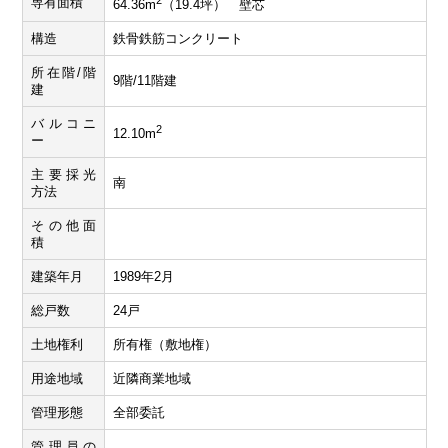
専有面積
64.36m
（19.4坪） 壁芯
構造
鉄骨鉄筋コンクリート
所在階/階
9階/11階建
建
バルコニ
2
12.10m
ー
主要採光
南
方法
その他面
積
建築年月
1989年2月
総戸数
24戸
土地権利
所有権（敷地権）
用途地域
近隣商業地域
管理形態
全部委託
管理員の