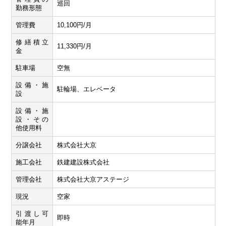
巡回
勤務形態
管理費
10,100円/月
修繕積立
11,330円/月
金
駐車場
空無
設備・施
駐輪場、エレベータ
設
設備・施
設・その
他使用料
分譲会社
株式会社大京
施工会社
鉄建建設株式会社
管理会社
株式会社大京アステージ
現況
空家
引渡し可
即時
能年月