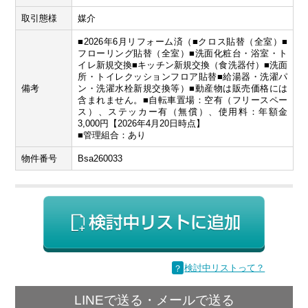
取引態様
媒介
■2026年6月リフォーム済（■クロス貼替（全室）■
フローリング貼替（全室）■洗面化粧台・浴室・ト
イレ新規交換■キッチン新規交換（食洗器付）■洗面
所・トイレクッションフロア貼替■給湯器・洗濯パ
備考
ン・洗濯水栓新規交換等）■動産物は販売価格には
含まれません。■自転車置場：空有（フリースペー
ス）、ステッカー有（無償）、使用料：年額金
3,000円【2026年4月20日時点】
■管理組合：あり
物件番号
Bsa260033
？
検討中リストって？
LINEで送る・メールで送る