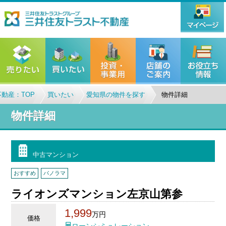
動産：TOP
買いたい
愛知県の物件を探す
物件詳細
物件詳細
中古マンション
おすすめ
パノラマ
ライオンズマンション左京山第参
1,999
万円
価格
ローンシミュレーション