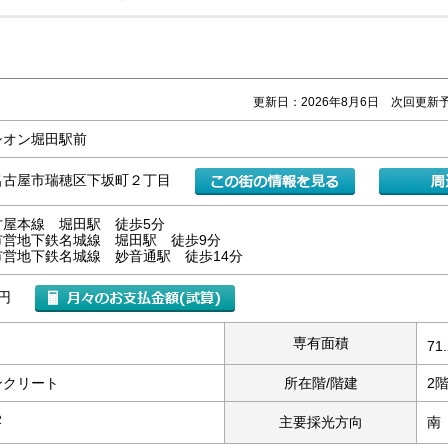
更新日：2026年8月6日 次回更新予
シオン堀田駅前
名古屋市瑞穂区下坂町２丁目
古屋本線 堀田駅 徒歩5分
市営地下鉄名城線 堀田駅 徒歩9分
市営地下鉄名城線 妙音通駅 徒歩14分
万円
専有面積
71
ンクリート
所在階/階建
2階
2
主要採光方向
南