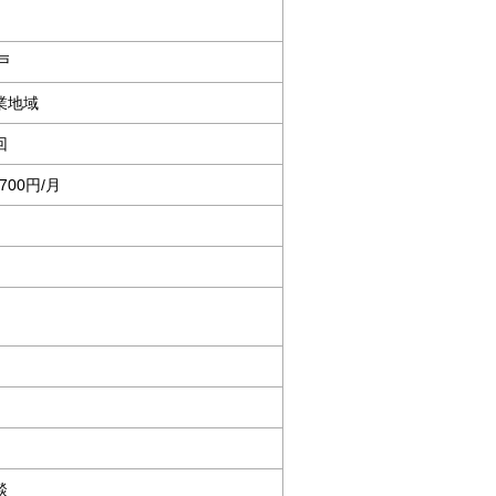
戸
業地域
回
,700円/月
談