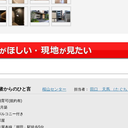
者からのひと言
桜山センター
田口 天馬 （たぐ
担当者：
育可(規約有)
4月築
バルコニー付き
部屋
古屋本線「堀田」駅徒歩5分