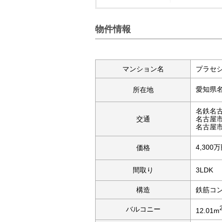
物件情報
マンション名
プラセ
愛知県
所在地
名鉄名
交通
名古屋
名古屋
4,300
価格
間取り
3LDK
構造
鉄筋コ
バルコニー
12.01m