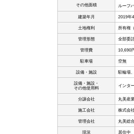
その他面積
ルーフバ
建築年月
2019年
土地権利
所有権
管理形態
全部委
管理費
10,690
駐車場
空
設備・施設
駐輪場
設備・施設・
インター
その他使用料
分譲会社
丸美産
施工会社
株式会
管理会社
丸美総
現況
居住中