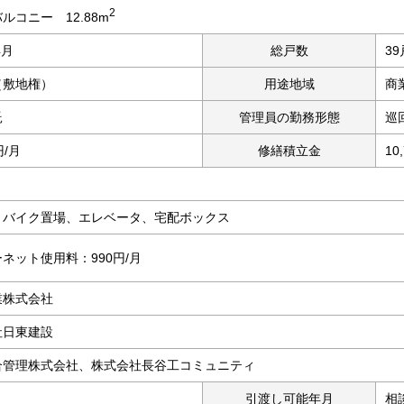
2
ルコニー 12.88m
4月
総戸数
39
（敷地権）
用途地域
商
託
管理員の勤務形態
巡
円/月
修繕積立金
10
無
、バイク置場、エレベータ、宅配ボックス
ネット使用料：990円/月
業株式会社
社日東建設
合管理株式会社、株式会社長谷工コミュニティ
引渡し可能年月
相