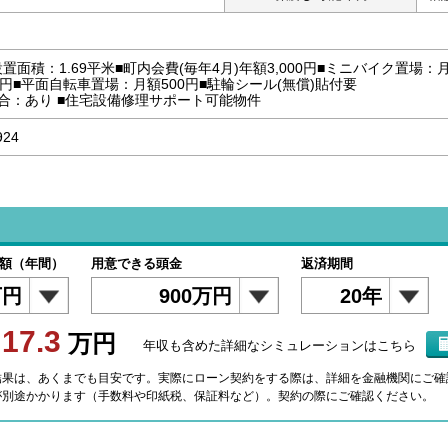
置面積：1.69平米■町内会費(毎年4月)年額3,000円■ミニバイク置場
0円■平面自転車置場：月額500円■駐輪シール(無償)貼付要
合：あり ■住宅設備修理サポート可能物件
924
）
額（年間）
用意できる頭金
返済期間
万円
900万円
20年
17.3
額
万円
年収も含めた詳細なシミュレーションはこちら
結果は、あくまでも目安です。実際にローン契約をする際は、詳細を金融機関にご確
が別途かかります（手数料や印紙税、保証料など）。契約の際にご確認ください。