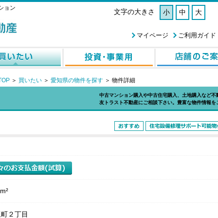
ション
文字の大きさ
小
中
大
マイページ
ご利用ガイド
OP
＞
買いたい
＞
愛知県の物件を探す
＞
物件詳細
中古マンション購入や中古住宅購入、土地購入など不
友トラスト不動産にご相談下さい。豊富な物件情報を
2m²
坂町２丁目