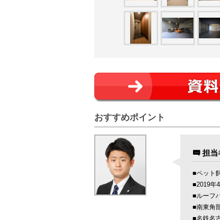
おすすめポイント
担当
■ペット飼
■2019年
■ルーフ
■南東角
■名鉄名