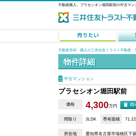
不動産購入、プラセシオン堀田駅前の中古マン
不動産売却・購入の三井住友トラスト不動産：T
物件詳細
中古マンション
プラセシオン堀田駅前
4,300
価格
万円
間取り
3LDK
専有面積
71.2
所在地
愛知県名古屋市瑞穂区下