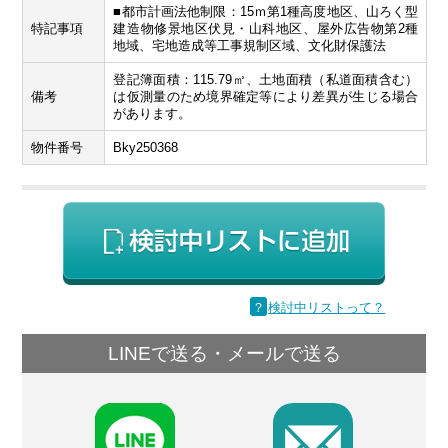
■都市計画法他制限：15ｍ第1種高度地区、山ろく型
特記事項
建造物修景地区伏見・山科地区、屋外広告物第2種
地域、宅地造成等工事規制区域、文化財保護法
登記簿面積：115.79㎡、土地面積（私道面積含む）
備考
は仮測量のため境界確定等により差異が生じる場合
があります。
物件番号
Bky250368
？
検討中リストって？
LINEで送る・メールで送る
F