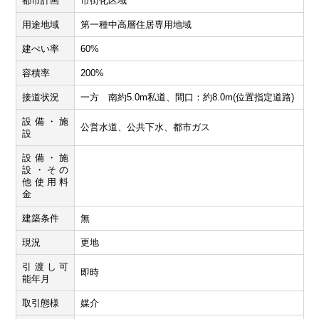
都市計画
市街化区域
用途地域
第一種中高層住居専用地域
建ぺい率
60%
容積率
200%
接道状況
一方 南約5.0m私道、間口：約8.0m(位置指定道路)
設備・施
公営水道、公共下水、都市ガス
設
設備・施
設・その
他使用料
金
建築条件
無
現況
更地
引渡し可
即時
能年月
取引態様
媒介