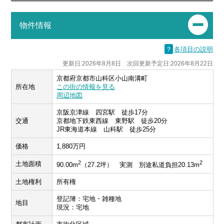
物件情報
？
各項目の説明
更新日:2026年8月8日 次回更新予定日:2026年8月22日
京都府京都市山科区小山南溝町
所在地
この街の情報を見る
周辺地図
京阪京津線 四宮駅 徒歩17分
交通
京都地下鉄東西線 東野駅 徒歩20分
JR東海道本線 山科駅 徒歩25分
価格
1,880万円
2
2
土地面積
90.00m
（27.2坪） 実測 別途私道負担20.13m
土地権利
所有権
登記簿：宅地・雑種地
地目
現況：宅地