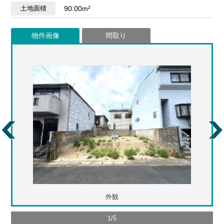
土地面積
90.00m²
物件画像
間取り
外観
1
/
5