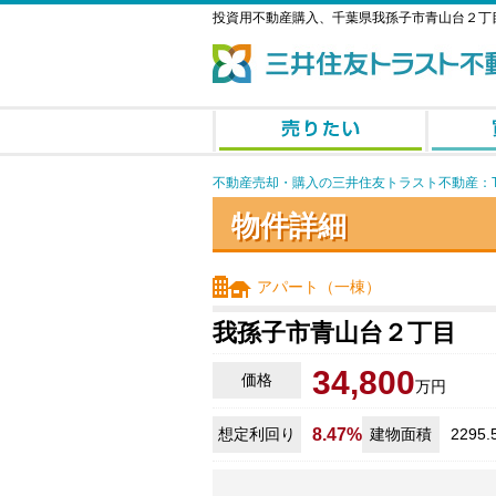
投資用不動産購入、千葉県我孫子市青山台２丁
不動産売却・購入の三井住友トラスト不動産：T
物件詳細
アパート（一棟）
我孫子市青山台２丁目
34,800
価格
万円
想定利回り
8.47%
建物面積
2295.