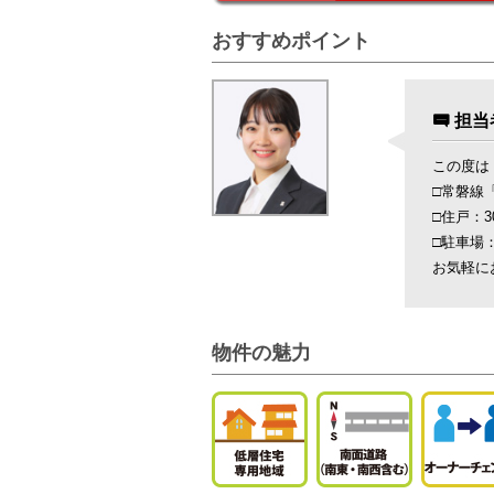
おすすめポイント
担当
この度は
□常磐線
□住戸：
□駐車場
お気軽に
物件の魅力