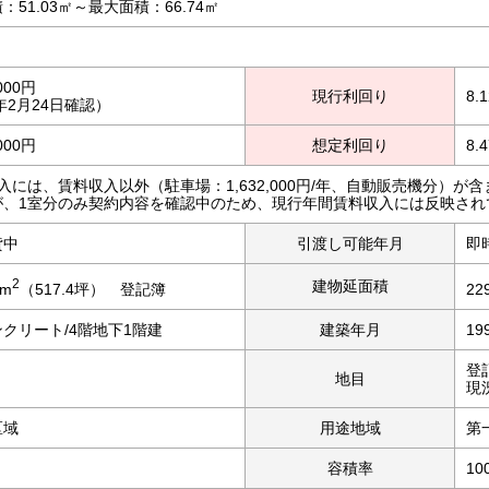
：51.03㎡～最大面積：66.74㎡
,000円
現行利回り
8.
6年2月24日確認）
,000円
想定利回り
8.
入には、賃料収入以外（駐車場：1,632,000円/年、自動販売機分）
が、1室分のみ契約内容を確認中のため、現行年間賃料収入には反映され
貸中
引渡し可能年月
即
2
建物延面積
1m
（517.4坪） 登記簿
22
クリート/4階地下1階建
建築年月
19
登
地目
現
区域
用途地域
第
容積率
10