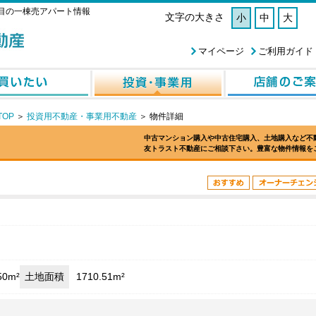
目の一棟売アパート情報
文字の大きさ
小
中
大
マイページ
ご利用ガイド
OP
＞
投資用不動産・事業用不動産
＞
物件詳細
中古マンション購入や中古住宅購入、土地購入など不
友トラスト不動産にご相談下さい。豊富な物件情報を
50m²
土地面積
1710.51m²