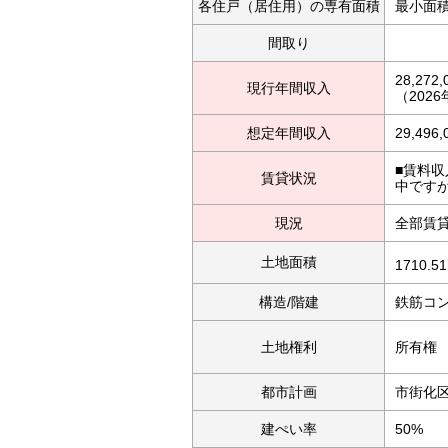
各住戸（居住用）の専有面積
最小面積
間取り
28,272
現行年間収入
（202
想定年間収入
29,496
■賃料収
賃貸状況
中です
現況
全部賃
土地面積
1710.5
構造/階建
鉄筋コン
土地権利
所有権
都市計画
市街化
建ぺい率
50%