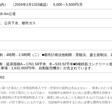
内） （2026年2月13日確認） 5,000～5,500円/月
6.0m公道
道、公共下水、都市ガス
制：4時間 - 2.5時間（二） ■都市計画法他制限：景観法、盛土規制法、
有：延床面積A→1761.58平米、B→533.92平米■B棟鉄筋コンクリ
車場：1,632,000円/年、自動販売機分）が含まれています。
902
に基づき算出した年間賃料収入です（空室分の賃料は含みません）。将来にわたり
×100」の式で算出したものであり、当該物件を維持するために必要な費用を控除す
る満室時の予定年間賃料収入です。確実に得られることを保証するものではありま
×100」の式で算出したものであり、当該物件を維持するために必要な費用を控除す