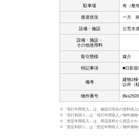
駐車場
有（敷地
接道状況
一方 南
設備・施設
公営水
設備・施設・
その他使用料
取引態様
媒介
特記事項
■日影規
建物2棟
備考
以外（駐
物件番号
Bks250
※「現行年間収入」は、確認日現在の賃料収入
※「現行利回り」は「現行年間収入／物件価格
※「想定年間収入」は、周辺賃料から想定され
※「想定利回り」は「想定年間収入／物件価格