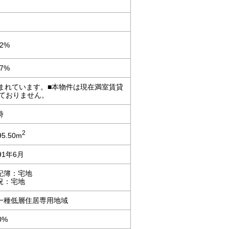
12%
47%
が含まれています。■本物件は現在満室賃貸
ておりません。
時
2
95.50m
91年6月
記簿：宅地
況：宅地
一種低層住居専用地域
0%