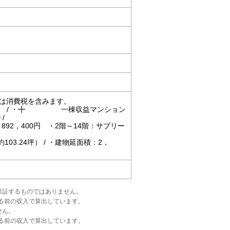
賃料は消費税を含みます。
╋・╋ / ・╋ 一棟収益マンション
/
92，400円 ・2階～14階：サブリー
03.24坪） / ・建物延面積：2，
保証するものではありません。
る前の収入で算出しています。
せん。
る前の収入で算出しています。