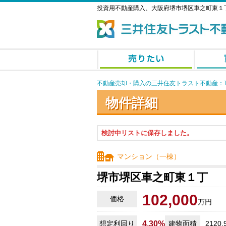
投資用不動産購入、大阪府堺市堺区車之町東１
不動産売却・購入の三井住友トラスト不動産：T
物件詳細
検討中リストに保存しました。
マンション（一棟）
堺市堺区車之町東１丁
102,000
価格
万円
想定利回り
4.30%
建物面積
2120.