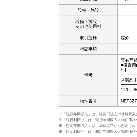
設備・施設
設備・施設・
その他使用料
取引態様
媒介
特記事項
専有面積
■投資
/ ╋ 
備考
╋━━━
ス契約中
━━━━
120，9
物件番号
NEF8Z7
※「現行年間収入」は、確認日現在の賃料収入
※「現行利回り」は「現行年間収入／物件価格
※「想定年間収入」は、周辺賃料から想定され
※「想定利回り」は「想定年間収入／物件価格