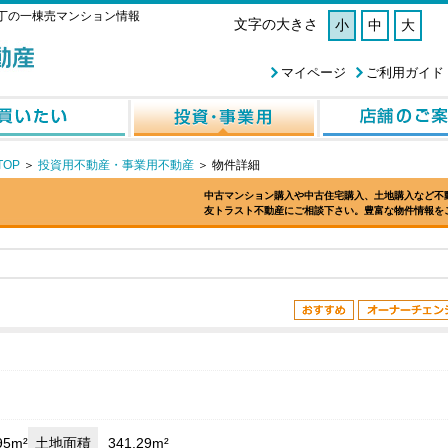
丁の一棟売マンション情報
文字の大きさ
小
中
大
マイページ
ご利用ガイド
OP
＞
投資用不動産・事業用不動産
＞
物件詳細
中古マンション購入や中古住宅購入、土地購入など不
友トラスト不動産にご相談下さい。豊富な物件情報を
95m²
土地面積
341.29m²