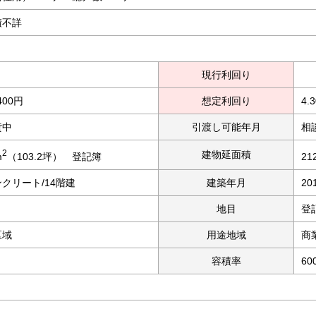
積不詳
現行利回り
,400円
想定利回り
4.
貸中
引渡し可能年月
相
2
建物延面積
m
（103.2坪） 登記簿
21
クリート/14階建
建築年月
20
地目
登
区域
用途地域
商
容積率
60