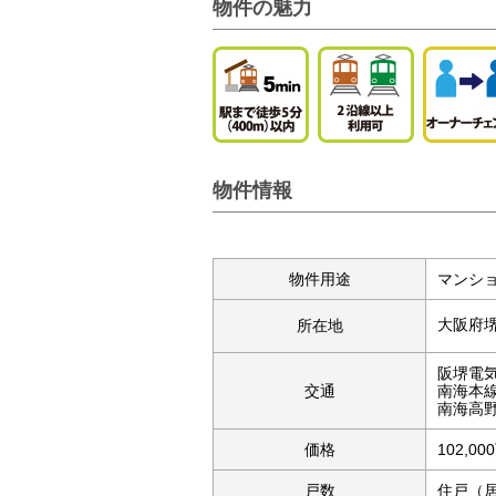
物件の魅力
物件情報
物件用途
マンシ
大阪府
所在地
阪堺電
交通
南海本線
南海高野
価格
102,0
戸数
住戸（居