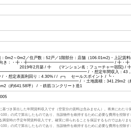
：0m2～0m2／住戸数：52戸／1階部分：店舗（106.01m2)・上記
用向き：・╋・╋━━━━━━━━━━━━━━━━━━━━━ / 
2019年2月築 / ╋ (マンション名：フューチャー宿院) / ╋ 
━━━━━━━━━━━━━━━━━━━━━ / ・想定年間収入：43，8
 / ・想定表面利回り：4.30% / / ┏┓ セールスポイント / ┗・
━━━━━━━━━━━━━━━━━━━ / ・土地面積：341.29m2（約1
5m2（約641.58坪） / ・鉄筋コンクリート造1
005
に基づき算出した年間賃料収入です（空室分の賃料は含みません）。将来にわたり
×100」の式で算出したものであり、当該物件を維持するために必要な費用を控除す
る満室時の予定年間賃料収入です。確実に得られることを保証するものではありま
×100」の式で算出したものであり、当該物件を維持するために必要な費用を控除す