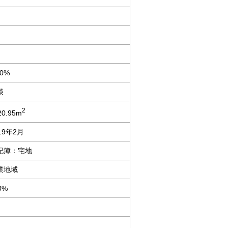
30%
談
2
20.95m
19年2月
記簿：宅地
業地域
0%