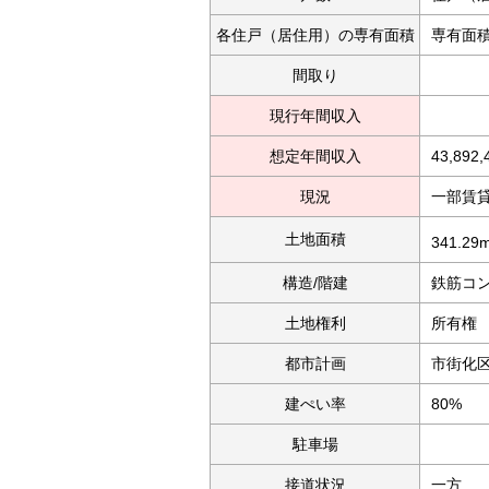
各住戸（居住用）の専有面積
専有面
間取り
現行年間収入
想定年間収入
43,892
現況
一部賃
土地面積
341.29
構造/階建
鉄筋コン
土地権利
所有権
都市計画
市街化
建ぺい率
80%
駐車場
接道状況
一方