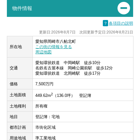
物件情報
？
各項目の説明
更新日:2026年8月7日 次回更新予定日:2026年8月21日
愛知県岡崎市八帖北町
所在地
この街の情報を見る
周辺地図
愛知環状鉄道 中岡崎駅 徒歩10分
交通
名鉄名古屋本線 岡崎公園前駅 徒歩12分
愛知環状鉄道 北岡崎駅 徒歩17分
価格
7,500万円
2
土地面積
449.62m
（136.0坪） 登記簿
土地権利
所有権
地目
登記簿：宅地
都市計画
市街化区域
用途地域
準工業地域