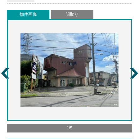
物件画像
間取り
1
/
5