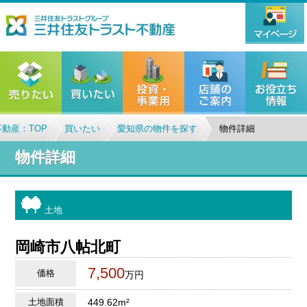
動産：TOP
買いたい
愛知県の物件を探す
物件詳細
物件詳細
土地
岡崎市八帖北町
7,500
価格
万円
土地面積
449.62m²