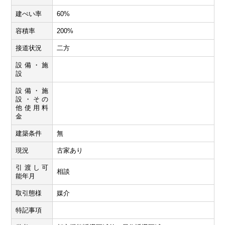
建ぺい率
60%
容積率
200%
接道状況
二方
設備・施
設
設備・施
設・その
他使用料
金
建築条件
無
現況
古家あり
引渡し可
相談
能年月
取引態様
媒介
特記事項