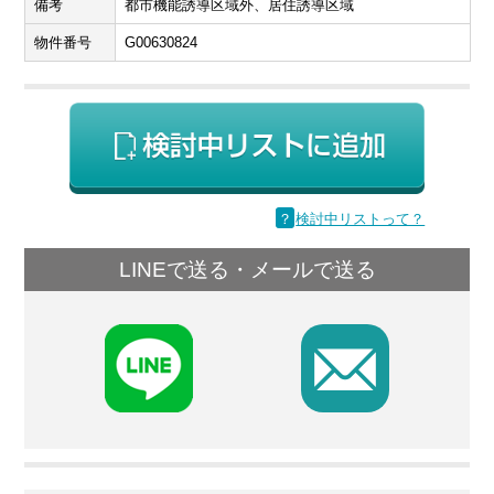
備考
都市機能誘導区域外、居住誘導区域
物件番号
G00630824
？
検討中リストって？
LINEで送る・メールで送る
F