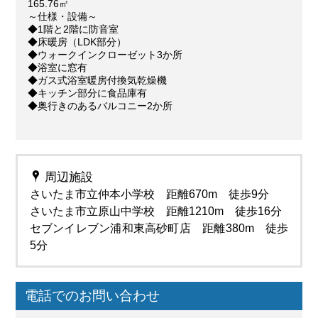
165.76㎡
～仕様・設備～
◆1階と2階に防音室
◆床暖房（LDK部分）
◆ウォークインクローゼット3か所
◆浴室に窓有
◆ガス式浴室暖房付換気乾燥機
◆キッチン部分に食品庫有
◆奥行きのあるバルコニー2か所
周辺施設
さいたま市立仲本小学校 距離670m 徒歩9分
さいたま市立原山中学校 距離1210m 徒歩16分
セブンイレブン浦和東高砂町店 距離380m 徒歩
5分
電話でのお問い合わせ