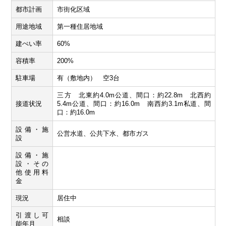
都市計画
市街化区域
用途地域
第一種住居地域
建ぺい率
60%
容積率
200%
駐車場
有（敷地内） 空3台
三方 北東約4.0m公道、間口：約22.8m 北西約
接道状況
5.4m公道、間口：約16.0m 南西約3.1m私道、間
口：約16.0m
設備・施
公営水道、公共下水、都市ガス
設
設備・施
設・その
他使用料
金
現況
居住中
引渡し可
相談
能年月