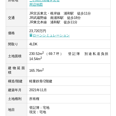
所在地
この街の情報を見る
周辺地図
JR京浜東北・根岸線 浦和駅 徒歩11分
交通
JR武蔵野線 南浦和駅 徒歩18分
JR東北本線 浦和駅 徒歩11分
23,720万円
価格
ローンシミュレーション
間取り
4LDK
2
230.52m
（69.7坪） 登記簿 別途私道負担
土地面積
2
14.54m
建物延面
2
165.76m
積
構造/階建
軽量鉄骨/2階建
建築年月
2021年11月
土地権利
所有権
登記簿：宅地
地目
現況：宅地