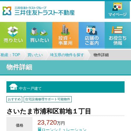
動産：TOP
買いたい
埼玉県の物件を探す
物件詳細
物件詳細
中古一戸建て
おすすめ
住宅設備修理サポート可能物件
さいたま市浦和区前地１丁目
23,720
万円
価格
ローンシミュレーション