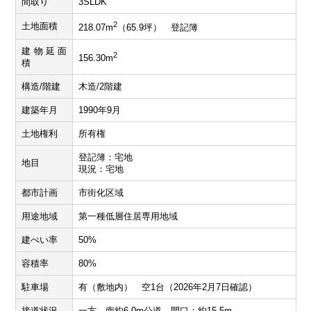
間取り
3SLDK
2
土地面積
218.07m
（65.9坪） 登記簿
建物延面
2
156.30m
積
構造/階建
木造/2階建
建築年月
1990年9月
土地権利
所有権
登記簿：宅地
地目
現況：宅地
都市計画
市街化区域
用途地域
第一種低層住居専用地域
建ぺい率
50%
容積率
80%
駐車場
有（敷地内） 空1台（2026年2月7日確認）
接道状況
一方 南約6.0m公道、間口：約15.5m