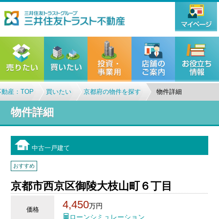
動産：TOP
買いたい
京都府の物件を探す
物件詳細
物件詳細
中古一戸建て
おすすめ
京都市西京区御陵大枝山町６丁目
4,450
万円
価格
ローンシミュレーション