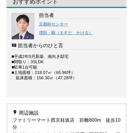
おすすめポイント
担当者
京都桂センター
増田 駆（ますだ かける）
担当者からのひと言
■平成2年9月新築、南向き邸宅
■間取り：3SLDK
■駐車1台可能
■土地面積：218.07㎡（65.96坪）
延床面積：156.30㎡（47.28坪）
周辺施設
ファミリーマート西京桂坂店 距離800m 徒歩10
分