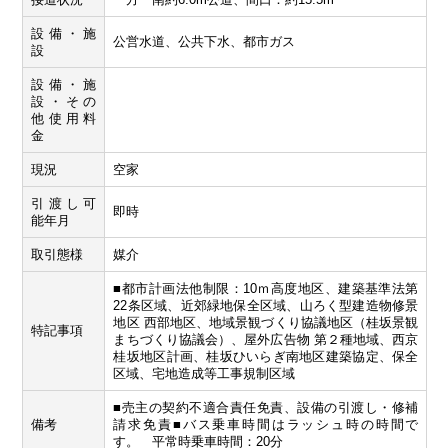
設備・施
公営水道、公共下水、都市ガス
設
設備・施
設・その
他使用料
金
現況
空家
引渡し可
即時
能年月
取引態様
媒介
■都市計画法他制限：10ｍ高度地区、建築基準法第
22条区域、近郊緑地保全区域、山ろく型建造物修景
地区 西部地区、地域景観づくり協議地区（桂坂景観
特記事項
まちづくり協議会）、屋外広告物 第２種地域、西京
桂坂地区計画、桂坂ひいらぎ南地区建築協定、保全
区域、宅地造成等工事規制区域
■売主の契約不適合責任免責、設備の引渡し・修補
備考
請求免責■バス乗車時間はラッシュ時の時間で
す。 平常時乗車時間：20分