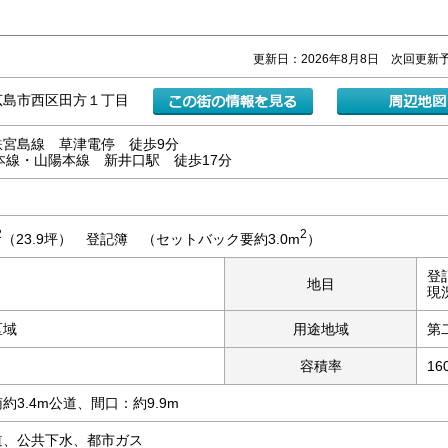
更新日：2026年8月8日 次回更新予
広島市西区田方１丁目
鉄宮島線 草津電停 徒歩9分
本線・山陽本線 新井口駅 徒歩17分
2
2
（23.9坪） 登記簿 （セットバック要約3.0m
）
登
地目
現
区域
用途地域
第
容積率
16
約3.4m公道、間口：約9.9m
道、公共下水、都市ガス