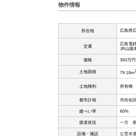
物件情報
広島県
所在地
広島電
交通
JR山陽
価格
350万円
土地面積
79.18m
土地権利
所有権
都市計画
市街化
建ぺい率
60%
接道状況
一方 南
設備・施設
公営水