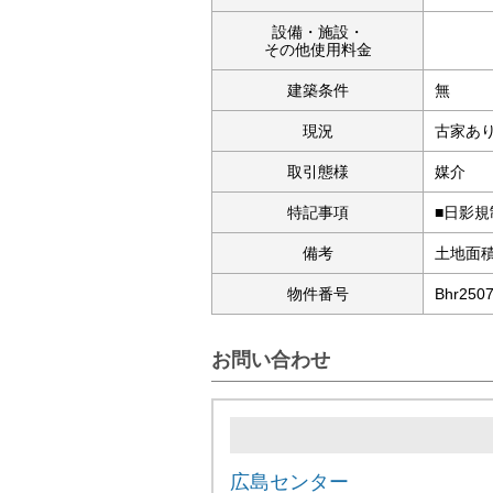
設備・施設・
その他使用料金
建築条件
無
現況
古家あ
取引態様
媒介
特記事項
■日影
備考
土地面積
物件番号
Bhr250
お問い合わせ
広島センター