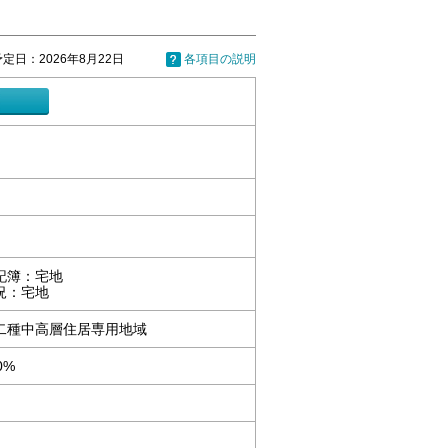
定日：2026年8月22日
各項目の説明
記簿：宅地
況：宅地
二種中高層住居専用地域
0%