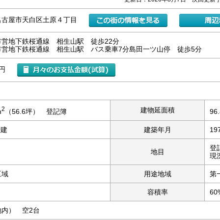
名古屋市天白区土原４丁目
市営地下鉄桜通線 相生山駅 徒歩22分
市営地下鉄桜通線 相生山駅 バス乗車7分島田一ツ山停 徒歩5分
万円
2
建物延面積
m
（56.6坪） 登記簿
96
階建
建築年月
19
登
地目
現
区域
用途地域
第
容積率
60
地内） 空2台