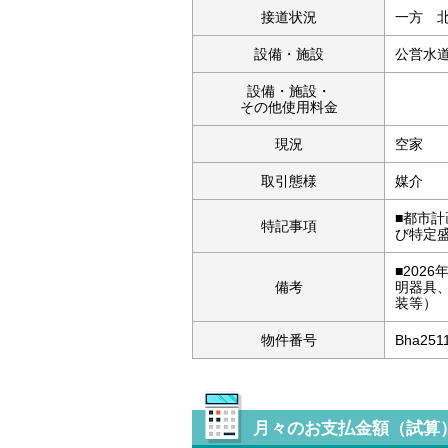
接道状況
一方 北
設備・施設
公営水
設備・施設・
その他使用料金
現況
空家
取引態様
媒介
■都市計
特記事項
び特定
■202
備考
明器具
装等）
物件番号
Bha251
月々のお支払金額（試算