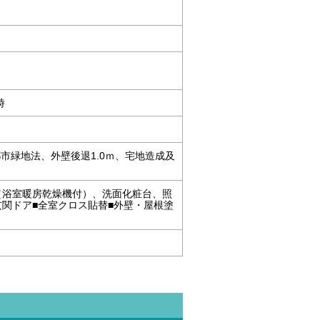
時
市緑地法、外壁後退1.0ｍ、宅地造成及
ス（浴室暖房乾燥機付）、洗面化粧台、照
関ドア■全室クロス貼替■外壁・屋根塗