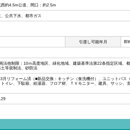
西約4.5m公道、間口：約2.5m
道、公共下水、都市ガス
引渡し可能年月
即
画法他制限：10ｍ高度地区、緑化地域、建築基準法第22条指定区域、都
盛土等規制法、砂防法
6年3月リフォーム済（■新品交換：キッチン（食洗機付）、ユニットバ
、トイレ、下駄箱、給湯器、フロア材、ＴＶモニター、建具、サッシ、玄
129
）