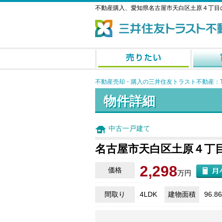
不動産購入、愛知県名古屋市天白区土原４丁目
不動産売却・購入の三井住友トラスト不動産：T
物件詳細
中古一戸建て
名古屋市天白区土原４丁
2,298
価格
万円
間取り
4LDK
建物面積
96.8