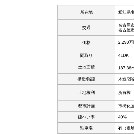
愛知県
所在地
名古屋
交通
名古屋
2,298
価格
間取り
4LDK
土地面積
187.38
構造/階建
木造/2
土地権利
所有権
都市計画
市街化
建ぺい率
40%
駐車場
有（敷