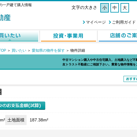
の一戸建て購入情報
文字の大きさ
小
中
大
マイページ
ご利用ガイド
OP
＞
買いたい
＞
愛知県の物件を探す
＞
物件詳細
中古マンション購入や中古住宅購入、土地購入など不
友トラスト不動産にご相談下さい。豊富な物件情報を
目
6m²
土地面積
187.38m²