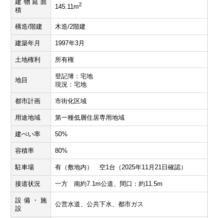
建物延面
2
145.11m
積
構造/階建
木造/2階建
建築年月
1997年3月
土地権利
所有権
登記簿：宅地
地目
現況：宅地
都市計画
市街化区域
用途地域
第一種低層住居専用地域
建ぺい率
50%
容積率
80%
駐車場
有（敷地内） 空1台（2025年11月21日確認）
接道状況
一方 南約7.1m公道、間口：約11.5m
設備・施
公営水道、公共下水、都市ガス
設