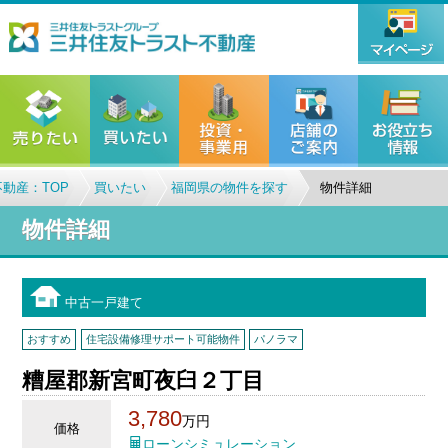
動産：TOP
買いたい
福岡県の物件を探す
物件詳細
物件詳細
中古一戸建て
おすすめ
住宅設備修理サポート可能物件
パノラマ
糟屋郡新宮町夜臼２丁目
3,780
万円
価格
ローンシミュレーション