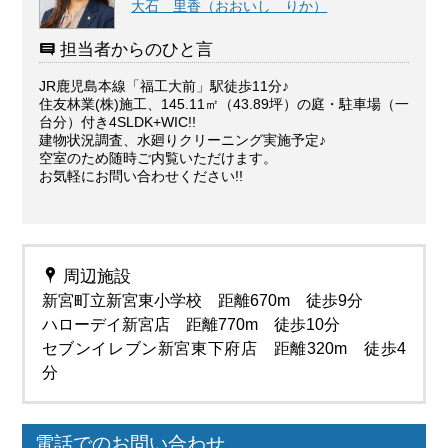
大石 里香（おおいし りか）
担当者からのひと言
JR鹿児島本線「福工大前」駅徒歩11分♪
住友林業(株)施工、145.11㎡（43.89坪）の庭・駐車場（一
台分）付き4SLDK+WIC!!
建物状況調査、水廻りクリーニング実施予定♪
空室のため随時ご内覧いただけます。
お気軽にお問い合わせください!!
周辺施設
新宮町立新宮東小学校 距離670m 徒歩9分
ハローデイ新宮店 距離770m 徒歩10分
セブンイレブン新宮東下府店 距離320m 徒歩4
分
電話でのお問い合わせ