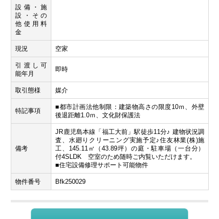
設備・施
設・その
他使用料
金
現況
空家
引渡し可
即時
能年月
取引態様
媒介
■都市計画法他制限：建築物高さの限度10ｍ、外壁
特記事項
後退距離1.0ｍ、文化財保護法
JR鹿児島本線「福工大前」駅徒歩11分♪ 建物状況調
査、水廻りクリーニング実施予定♪住友林業(株)施
備考
工、145.11㎡（43.89坪）の庭・駐車場（一台分）
付4SLDK 空室のため随時ご内覧いただけます。
■住宅設備修理サポート可能物件
物件番号
Bfk250029