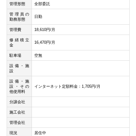
管理形態
全部委託
管理員の
日勤
勤務形態
管理費
18,610円/月
修繕積立
16,470円/月
金
駐車場
空無
設備・施
設
設備・施
設・その
インターネット定額料金：1,705円/月
他使用料
分譲会社
施工会社
管理会社
現況
居住中