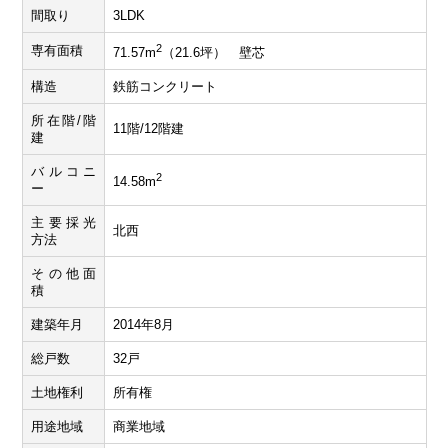
間取り
3LDK
2
専有面積
71.57m
（21.6坪） 壁芯
構造
鉄筋コンクリート
所在階/階
11階/12階建
建
バルコニ
2
14.58m
ー
主要採光
北西
方法
その他面
積
建築年月
2014年8月
総戸数
32戸
土地権利
所有権
用途地域
商業地域