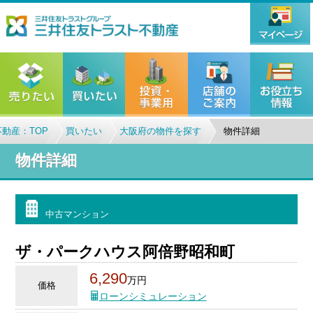
動産：TOP
買いたい
大阪府の物件を探す
物件詳細
物件詳細
中古マンション
ザ・パークハウス阿倍野昭和町
6,290
万円
価格
ローンシミュレーション