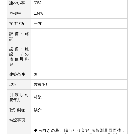
建ぺい率
60%
容積率
184%
接道状況
一方
設備・施
設
設備・施
設・その
他使用料
金
建築条件
無
現況
古家あり
引渡し可
相談
能年月
取引態様
媒介
特記事項
◆南向きの為、陽当たり良好 ※仮測量図面積：