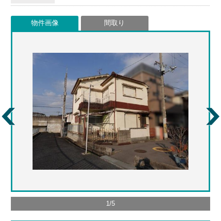
物件画像
間取り
1
/
5