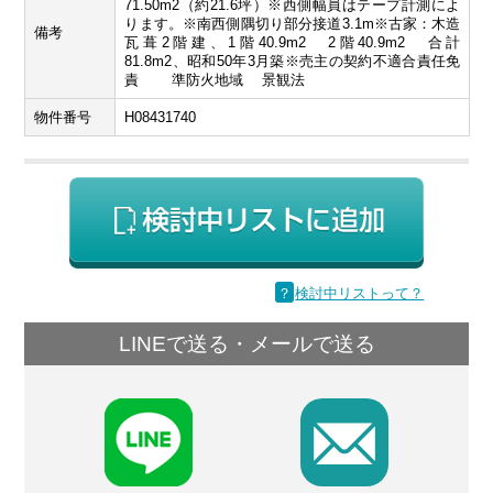
71.50m2（約21.6坪）※西側幅員はテープ計測によ
ります。※南西側隅切り部分接道3.1m※古家：木造
備考
瓦葺2階建、1階40.9m2 2階40.9m2 合計
81.8m2、昭和50年3月築※売主の契約不適合責任免
責 準防火地域 景観法
物件番号
H08431740
？
検討中リストって？
LINEで送る・メールで送る
F