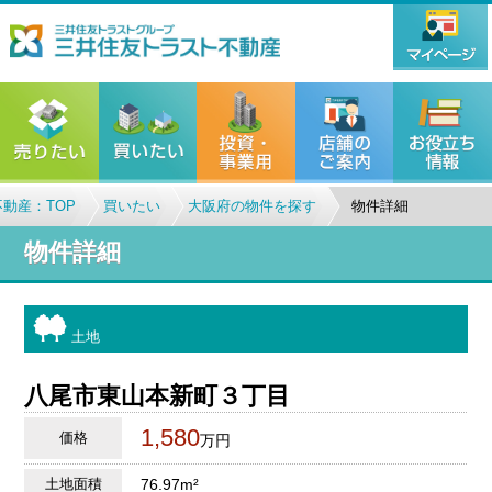
動産：TOP
買いたい
大阪府の物件を探す
物件詳細
物件詳細
土地
八尾市東山本新町３丁目
1,580
価格
万円
土地面積
76.97m²