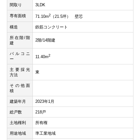
間取り
3LDK
2
専有面積
71.10m
（21.5坪） 壁芯
構造
鉄筋コンクリート
所在階/階
2階/14階建
建
バルコニ
2
11.40m
ー
主要採光
東
方法
その他面
積
建築年月
2023年1月
総戸数
218戸
土地権利
所有権
用途地域
準工業地域