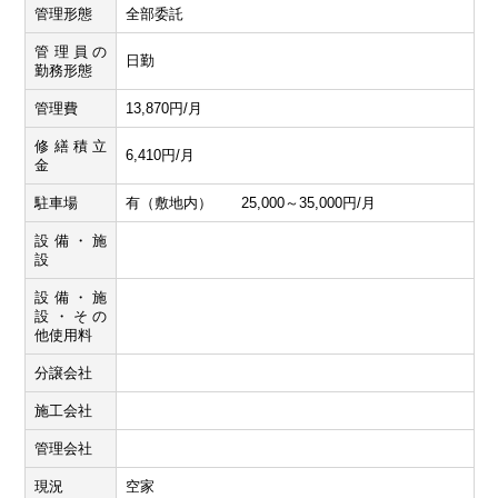
管理形態
全部委託
管理員の
日勤
勤務形態
管理費
13,870円/月
修繕積立
6,410円/月
金
駐車場
有（敷地内） 25,000～35,000円/月
設備・施
設
設備・施
設・その
他使用料
分譲会社
施工会社
管理会社
現況
空家