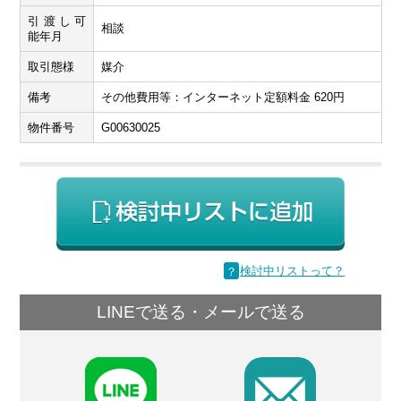
引渡し可
相談
能年月
取引態様
媒介
備考
その他費用等：インターネット定額料金 620円
物件番号
G00630025
？
検討中リストって？
LINEで送る・メールで送る
F