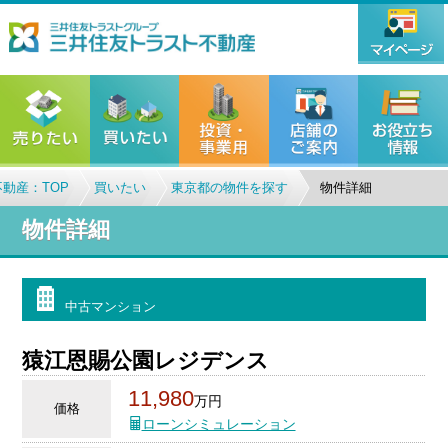
動産：TOP
買いたい
東京都の物件を探す
物件詳細
物件詳細
中古マンション
猿江恩賜公園レジデンス
11,980
万円
価格
ローンシミュレーション