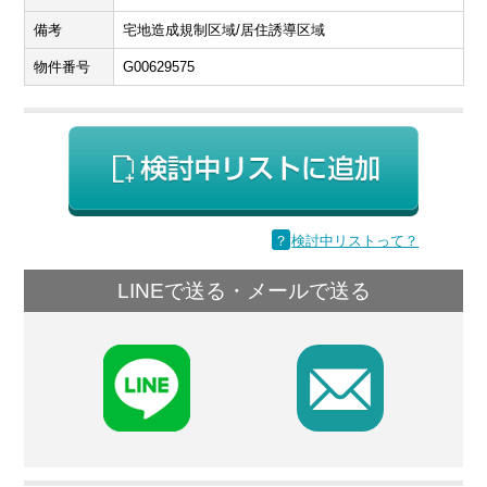
備考
宅地造成規制区域/居住誘導区域
物件番号
G00629575
？
検討中リストって？
LINEで送る・メールで送る
F