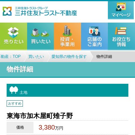
動産：TOP
買いたい
愛知県の物件を探す
物件詳細
物件詳細
土地
おすすめ
東海市加木屋町雉子野
3,380
価格
万円