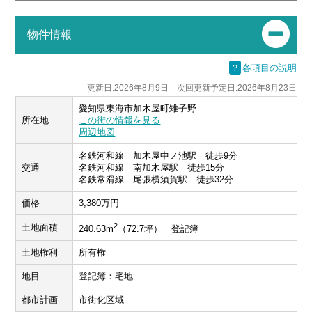
物件情報
？
各項目の説明
更新日:2026年8月9日 次回更新予定日:2026年8月23日
愛知県東海市加木屋町雉子野
所在地
この街の情報を見る
周辺地図
名鉄河和線 加木屋中ノ池駅 徒歩9分
交通
名鉄河和線 南加木屋駅 徒歩15分
名鉄常滑線 尾張横須賀駅 徒歩32分
価格
3,380万円
2
土地面積
240.63m
（72.7坪） 登記簿
土地権利
所有権
地目
登記簿：宅地
都市計画
市街化区域