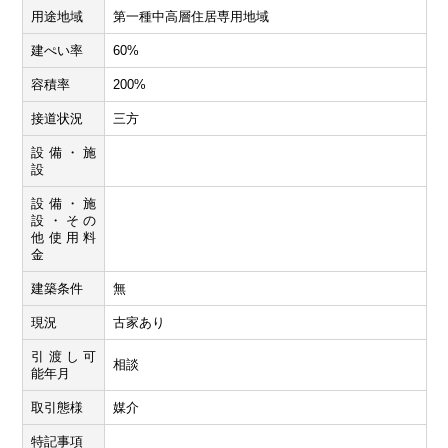
用途地域
第一種中高層住居専用地域
建ぺい率
60%
容積率
200%
接道状況
三方
設備・施
設
設備・施
設・その
他使用料
金
建築条件
無
現況
古家あり
引渡し可
相談
能年月
取引態様
媒介
特記事項