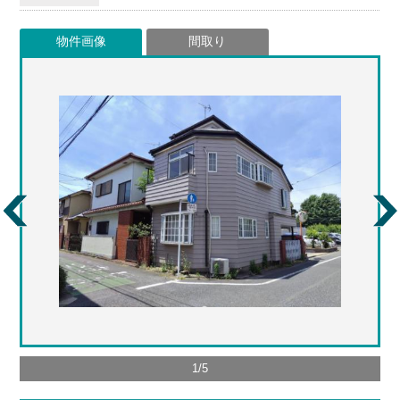
物件画像
間取り
1
/
5