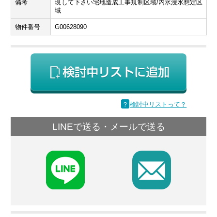
備考
現して下さい宅地造成工事規制区域/内水浸水想定区
域
物件番号
G00628090
？
検討中リストって？
LINEで送る・メールで送る
F