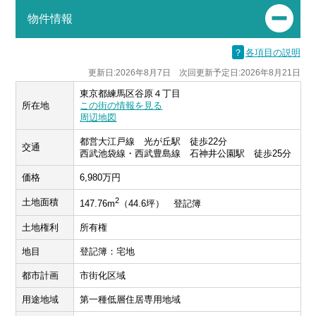
物件情報
？
各項目の説明
更新日:2026年8月7日 次回更新予定日:2026年8月21日
東京都練馬区谷原４丁目
所在地
この街の情報を見る
周辺地図
都営大江戸線 光が丘駅 徒歩22分
交通
西武池袋線・西武豊島線 石神井公園駅 徒歩25分
価格
6,980万円
2
土地面積
147.76m
（44.6坪） 登記簿
土地権利
所有権
地目
登記簿：宅地
都市計画
市街化区域
用途地域
第一種低層住居専用地域