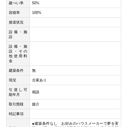
建ぺい率
50%
容積率
100%
接道状況
設備・施
設
設備・施
設・その
他使用料
金
建築条件
無
現況
古家あり
引渡し可
相談
能年月
取引態様
媒介
特記事項
●建築条件なし お好みのハウスメーカーで夢を実