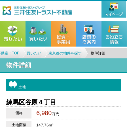
動産：TOP
買いたい
東京都の物件を探す
物件詳細
物件詳細
土地
練馬区谷原４丁目
6,980
価格
万円
土地面積
147.76m²