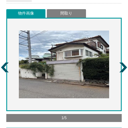
物件画像
間取り
1
/
5