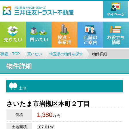
動産：TOP
買いたい
埼玉県の物件を探す
物件詳細
物件詳細
土地
さいたま市岩槻区本町２丁目
1,380
価格
万円
土地面積
107.01m²