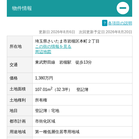
物件情報
？
各項目の説明
更新日:2026年8月6日 次回更新予定日:2026年8月20日
埼玉県さいたま市岩槻区本町２丁目
所在地
この街の情報を見る
周辺地図
東武野田線 岩槻駅 徒歩13分
交通
価格
1,380万円
2
土地面積
107.01m
（32.3坪） 登記簿
土地権利
所有権
地目
登記簿：宅地
都市計画
市街化区域
用途地域
第一種低層住居専用地域