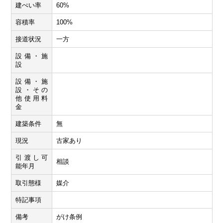
建ぺい率
60%
容積率
100%
接道状況
一方
設備・施
設
設備・施
設・その
他使用料
金
建築条件
無
現況
古家あり
引渡し可
相談
能年月
取引態様
媒介
特記事項
備考
がけ条例