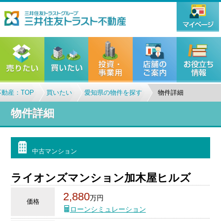
動産：TOP
買いたい
愛知県の物件を探す
物件詳細
物件詳細
中古マンション
ライオンズマンション加木屋ヒルズ
2,880
万円
価格
ローンシミュレーション