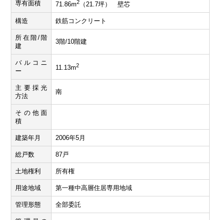
2
専有面積
71.86m
（21.7坪） 壁芯
構造
鉄筋コンクリート
所在階/階
3階/10階建
建
バルコニ
2
11.13m
ー
主要採光
南
方法
その他面
積
建築年月
2006年5月
総戸数
87戸
土地権利
所有権
用途地域
第一種中高層住居専用地域
管理形態
全部委託