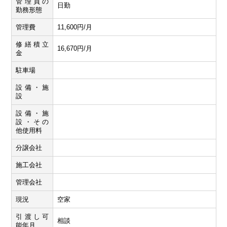
管理員の
日勤
勤務形態
管理費
11,600円/月
修繕積立
16,670円/月
金
駐車場
設備・施
設
設備・施
設・その
他使用料
分譲会社
施工会社
管理会社
現況
空家
引渡し可
相談
能年月