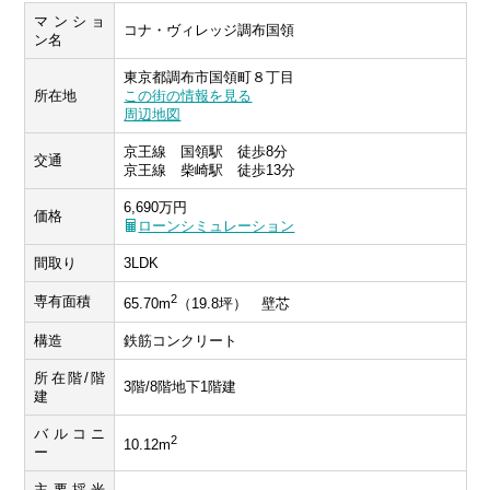
マンショ
コナ・ヴィレッジ調布国領
ン名
東京都調布市国領町８丁目
所在地
この街の情報を見る
周辺地図
京王線 国領駅 徒歩8分
交通
京王線 柴崎駅 徒歩13分
6,690万円
価格
ローンシミュレーション
間取り
3LDK
2
専有面積
65.70m
（19.8坪） 壁芯
構造
鉄筋コンクリート
所在階/階
3階/8階地下1階建
建
バルコニ
2
10.12m
ー
主要採光