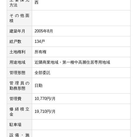
西
方法
その他面
積
建築年月
2005年8月
総戸数
134戸
土地権利
所有権
用途地域
近隣商業地域・第一種中高層住居専用地域
管理形態
全部委託
管理員の
日勤
勤務形態
管理費
10,770円/月
修繕積立
19,710円/月
金
駐車場
設備・施