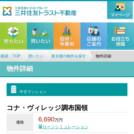
動産：TOP
買いたい
東京都の物件を探す
物件詳細
物件詳細
中古マンション
コナ・ヴィレッジ調布国領
6,690
万円
価格
ローンシミュレーション