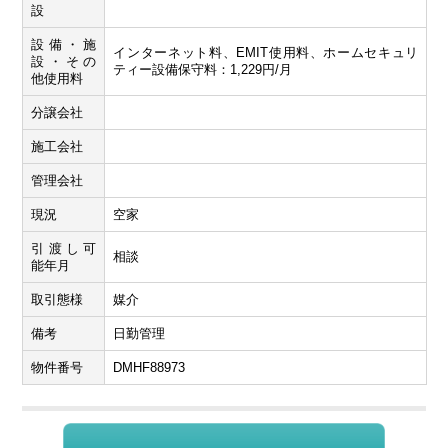
設
設備・施
インターネット料、EMIT使用料、ホームセキュリ
設・その
ティー設備保守料：1,229円/月
他使用料
分譲会社
施工会社
管理会社
現況
空家
引渡し可
相談
能年月
取引態様
媒介
備考
日勤管理
物件番号
DMHF88973