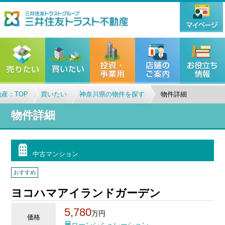
産：TOP
買いたい
神奈川県の物件を探す
物件詳細
物件詳細
中古マンション
おすすめ
ヨコハマアイランドガーデン
5,780
万円
価格
ローンシミュレーション