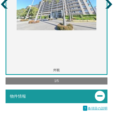
外観
1
/
5
物件情報
？
各項目の説明