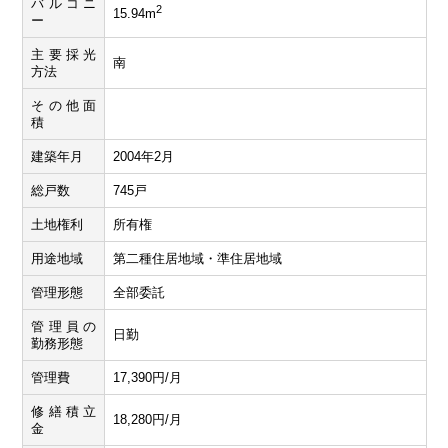
バルコニ
2
15.94m
ー
主要採光
南
方法
その他面
積
建築年月
2004年2月
総戸数
745戸
土地権利
所有権
用途地域
第二種住居地域・準住居地域
管理形態
全部委託
管理員の
日勤
勤務形態
管理費
17,390円/月
修繕積立
18,280円/月
金