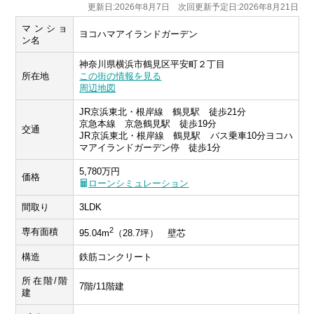
更新日:2026年8月7日 次回更新予定日:2026年8月21日
マンショ
ヨコハマアイランドガーデン
ン名
神奈川県横浜市鶴見区平安町２丁目
所在地
この街の情報を見る
周辺地図
JR京浜東北・根岸線 鶴見駅 徒歩21分
京急本線 京急鶴見駅 徒歩19分
交通
JR京浜東北・根岸線 鶴見駅 バス乗車10分ヨコハ
マアイランドガーデン停 徒歩1分
5,780万円
価格
ローンシミュレーション
間取り
3LDK
2
専有面積
95.04m
（28.7坪） 壁芯
構造
鉄筋コンクリート
所在階/階
7階/11階建
建