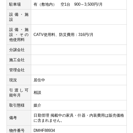
駐車場
有（敷地内） 空1台 900～3,500円/月
設備・施
設
設備・施
設・その
CATV使用料、防災費用：316円/月
他使用料
分譲会社
施工会社
管理会社
現況
居住中
引渡し可
相談
能年月
取引態様
媒介
日勤管理 掲載中の家具・什器・内装費用は販売価格
備考
に含まれません。
物件番号
DMHF88934