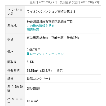
更新日:2026年8月9日 次回更新予定日:2026年8月23日
マンショ
ライオンズマンション宮崎台第１１
ン名
神奈川県川崎市宮前区馬絹５丁目
所在地
この街の情報を見る
周辺地図
東急田園都市線 宮崎台駅 徒歩17分
交通
2,980万円
価格
ローンシミュレーション
間取り
3LDK
2
専有面積
78.51m
（23.7坪） 壁芯
構造
鉄筋コンクリート
所在階/階
2階/6階建
建
バルコニ
2
13.46m
ー