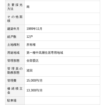
主要採光
南
方法
その他面
積
建築年月
1989年11月
総戸数
12戸
土地権利
所有権
用途地域
第一種中高層住居専用地域
管理形態
全部委託
管理員の
巡回
勤務形態
管理費
15,000円/月
修繕積立
13,300円/月
金
駐車場