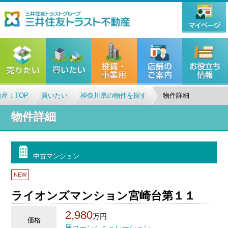
産：TOP
買いたい
神奈川県の物件を探す
物件詳細
物件詳細
中古マンション
NEW
ライオンズマンション宮崎台第１１
2,980
万円
価格
ローンシミュレーション