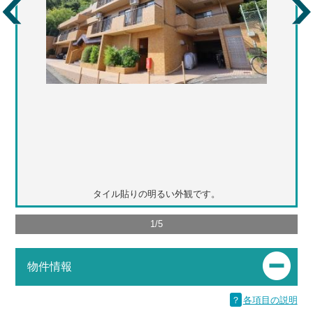
タイル貼りの明るい外観です。
1
/
5
物件情報
？
各項目の説明