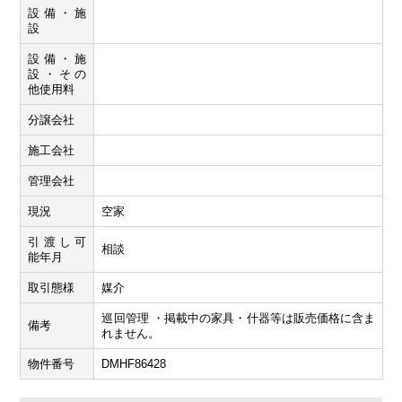
設備・施
設
設備・施
設・その
他使用料
分譲会社
施工会社
管理会社
現況
空家
引渡し可
相談
能年月
取引態様
媒介
巡回管理 ・掲載中の家具・什器等は販売価格に含ま
備考
れません。
物件番号
DMHF86428