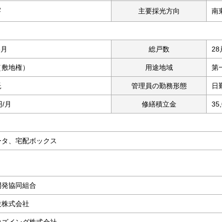
2
主要採光方向
南
6月
総戸数
28
（敷地権）
用途地域
第
託
管理員の勤務形態
日
円/月
修繕積立金
35
無
ータ、宅配ボックス
開発協同組合
設株式会社