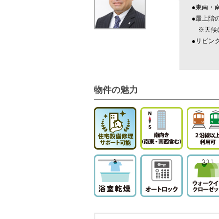
●東南・
●最上階
※天候に
●リビン
物件の魅力