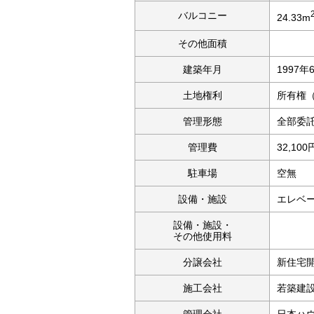
バルコニー
24.33m
その他面積
建築年月
1997年
土地権利
所有権
管理形態
全部委
管理費
32,100
駐車場
空
設備・施設
エレベ
設備・施設・
その他使用料
分譲会社
新住宅
施工会社
若築建