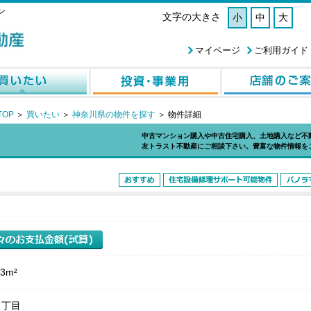
ン
文字の大きさ
小
中
大
マイページ
ご利用ガイド
OP
＞
買いたい
＞
神奈川県の物件を探す
＞
物件詳細
中古マンション購入や中古住宅購入、土地購入など不
友トラスト不動産にご相談下さい。豊富な物件情報を
13m²
２丁目