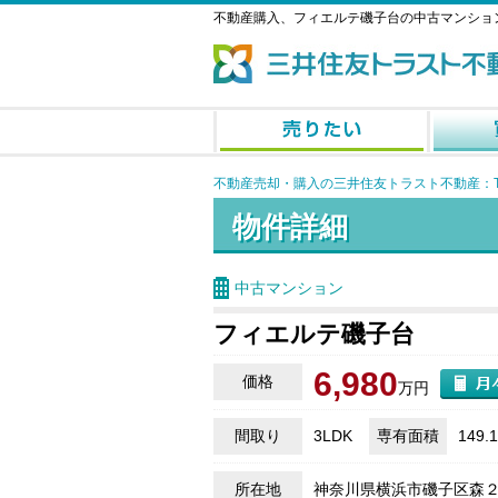
不動産購入、フィエルテ磯子台の中古マンショ
不動産売却・購入の三井住友トラスト不動産：T
物件詳細
中古マンション
フィエルテ磯子台
6,980
価格
万円
間取り
3LDK
専有面積
149.
所在地
神奈川県横浜市磯子区森