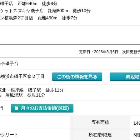
磯子店 距離640m 徒歩8分
ケットスズキヤ磯子店 距離800m 徒歩10分
ン横浜森2丁目店 距離490m 徒歩7分
更新日：2026年8月6日 次回更新予
ルテ磯子台
県横浜市磯子区森２丁目
東北・根岸線 磯子駅 徒歩11分
 屏風浦駅 徒歩11分
万円
専有面積
14
ンクリート
所在階/階建
5階