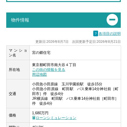
物件情報
？
各項目の説明
更新日:2026年8月7日 次回更新予定日:2026年8月21日
マンショ
宮の郷住宅
ン名
東京都町田市南大谷４丁目
所在地
この街の情報を見る
周辺地図
小田急小田原線 玉川学園前駅 徒歩15分
小田急小田原線 町田駅 バス乗車14分神社前［町
交通
田市］停 徒歩4分
JR横浜線 町田駅 バス乗車14分神社前［町田市］
停 徒歩4分
1,680万円
価格
ローンシミュレーション