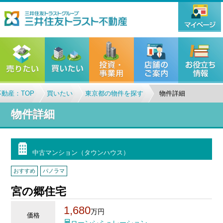
動産：TOP
買いたい
東京都の物件を探す
物件詳細
物件詳細
中古マンション（タウンハウス）
おすすめ
パノラマ
宮の郷住宅
1,680
万円
価格
ローンシミュレーション