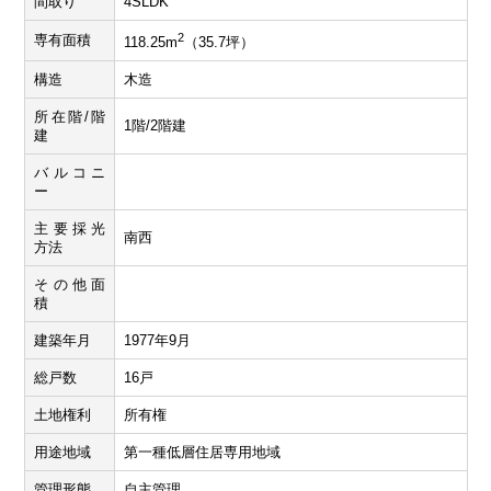
間取り
4SLDK
2
専有面積
118.25m
（35.7坪）
構造
木造
所在階/階
1階/2階建
建
バルコニ
ー
主要採光
南西
方法
その他面
積
建築年月
1977年9月
総戸数
16戸
土地権利
所有権
用途地域
第一種低層住居専用地域
管理形態
自主管理