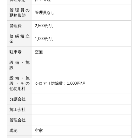
管理員の
管理員なし
勤務形態
管理費
2,500円/月
修繕積立
1,000円/月
金
駐車場
空無
設備・施
設
設備・施
設・その
シロアリ防除費：1,600円/月
他使用料
分譲会社
施工会社
管理会社
現況
空家