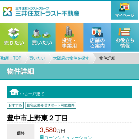
動産：TOP
買いたい
大阪府の物件を探す
物件詳細
物件詳細
中古一戸建て
おすすめ
住宅設備修理サポート可能物件
豊中市上野東２丁目
3,580
万円
価格
ローンシミュレーション