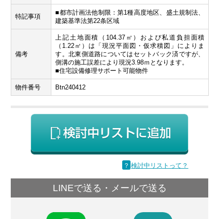
■都市計画法他制限：第1種高度地区、盛土規制法、
特記事項
建築基準法第22条区域
上記土地面積（104.37㎡）および私道負担面積
（1.22㎡）は「現況平面図・仮求積図」によりま
備考
す。北東側道路についてはセットバック済ですが、
側溝の施工誤差により現況3.98ｍとなります。
■住宅設備修理サポート可能物件
物件番号
Btn240412
？
検討中リストって？
LINEで送る・メールで送る