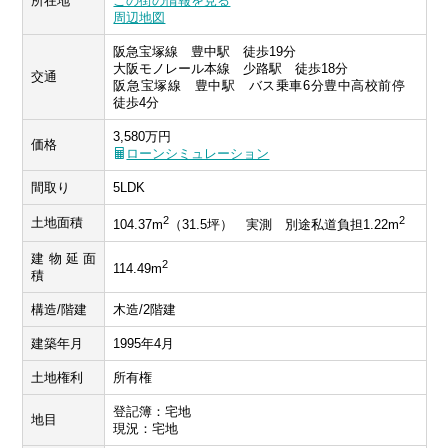
所在地
この街の情報を見る
周辺地図
阪急宝塚線 豊中駅 徒歩19分
大阪モノレール本線 少路駅 徒歩18分
交通
阪急宝塚線 豊中駅 バス乗車6分豊中高校前停
徒歩4分
3,580万円
価格
ローンシミュレーション
間取り
5LDK
2
2
土地面積
104.37m
（31.5坪） 実測 別途私道負担1.22m
建物延面
2
114.49m
積
構造/階建
木造/2階建
建築年月
1995年4月
土地権利
所有権
登記簿：宅地
地目
現況：宅地