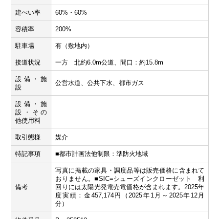
建ぺい率
60%・60%
容積率
200%
駐車場
有（敷地内）
接道状況
一方 北約6.0m公道、間口：約15.8m
設備・施
公営水道、公共下水、都市ガス
設
設備・施
設・その
他使用料
取引態様
媒介
特記事項
■都市計画法他制限：準防火地域
写真に掲載の家具・調度品等は販売価格に含まれて
おりません。■SIC=シューズインクローゼット 利
備考
回りには太陽光発電売電価格が含まれます。2025年
度実績：金457,174円（2025年1月～2025年12月
分）