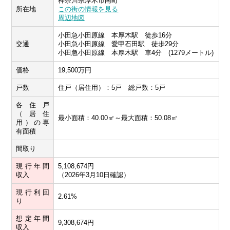
神奈川県厚木市南町
所在地
この街の情報を見る
周辺地図
小田急小田原線 本厚木駅 徒歩16分
交通
小田急小田原線 愛甲石田駅 徒歩29分
小田急小田原線 本厚木駅 車4分 (1279メートル)
価格
19,500万円
戸数
住戸（居住用）：5戸 総戸数：5戸
各住戸
（居住
最小面積：40.00㎡～最大面積：50.08㎡
用）の専
有面積
間取り
現行年間
5,108,674円
収入
（2026年3月10日確認）
現行利回
2.61%
り
想定年間
9,308,674円
収入