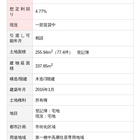
想定利回
4.77%
り
現況
一部賃貸中
引渡し可
相談
能年月
2
土地面積
255.94m
（77.4坪） 登記簿
建物延面
2
337.85m
積
構造/階建
木造/3階建
建築年月
2016年1月
土地権利
所有権
登記簿：宅地
地目
現況：宅地
都市計画
市街化区域
用途地域
第一種中高層住居専用地域