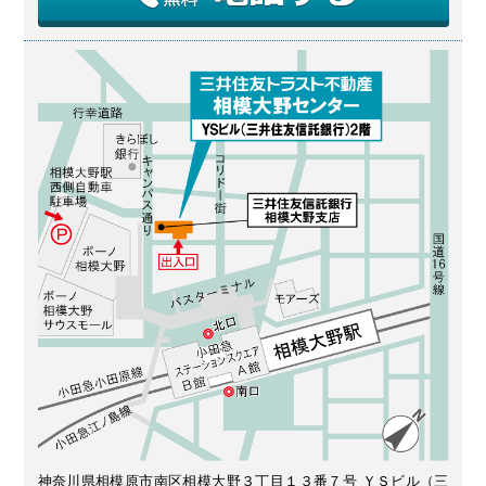
神奈川県相模原市南区相模大野３丁目１３番７号 ＹＳビル（三