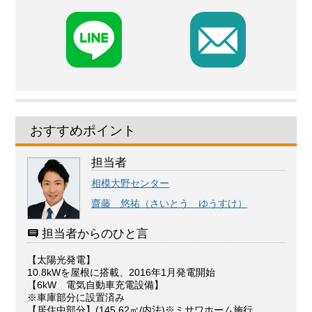
F
おすすめポイント
担当者
相模大野センター
齋藤 悠祐（さいとう ゆうすけ）
担当者からのひと言
【太陽光発電】
10.8kWを屋根に搭載、2016年1月発電開始
【6kW 電気自動車充電設備】
※車庫部分に設置済み
【居住中部分】(145.62㎡/内法)※ミサワホーム施行