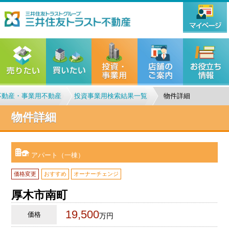
不動産・事業用不動産
投資事業用検索結果一覧
物件詳細
物件詳細
アパート（一棟）
価格変更
おすすめ
オーナーチェンジ
厚木市南町
19,500
価格
万円