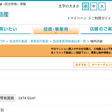
舗（区分所有）情報
文字の大きさ
小
中
大
マイページ
ご利用ガイド
OP
＞
投資用不動産・事業用不動産
＞
投資事業用検索結果一覧
＞
物件詳細
中古マンション購入や中古住宅購入、土地購入など不
友トラスト不動産にご相談下さい。豊富な物件情報を
専有面積
1474.51m²
丁目