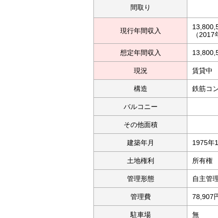
間取り
13,800
現行年間収入
（201
想定年間収入
13,800
現況
賃貸中
構造
鉄筋コ
バルコニー
その他面積
建築年月
1975年
土地権利
所有権
管理形態
自主管
管理費
78,907
駐車場
無