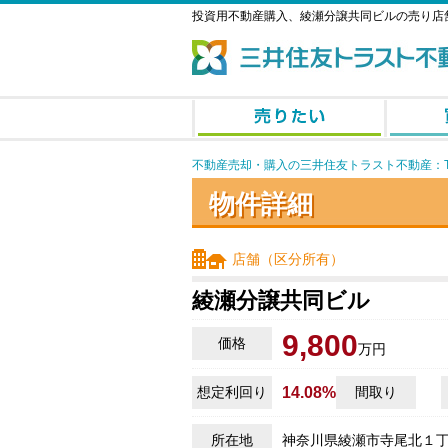
投資用不動産購入、綾瀬分譲共同ビルの売り店
不動産売却・購入の三井住友トラスト不動産：T
物件詳細
店舗（区分所有）
綾瀬分譲共同ビル
9,800
価格
万円
想定利回り
14.08%
間取り
所在地
神奈川県綾瀬市寺尾北１