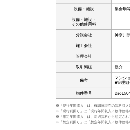
設備・施設
集会場
設備・施設・
その他使用料
分譲会社
神奈川
施工会社
管理会社
取引態様
媒介
マンショ
備考
■管理組
物件番号
Bso150
※「現行年間収入」は、確認日現在の賃料収入
※「現行利回り」は「現行年間収入／物件価格
※「想定年間収入」は、周辺賃料から想定され
※「想定利回り」は「想定年間収入／物件価格