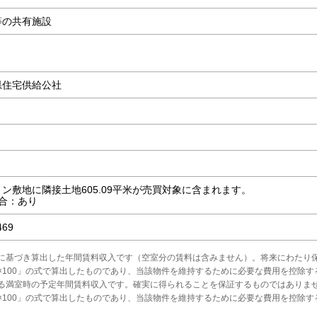
等の共有施設
県住宅供給公社
ン敷地に隣接土地605.09平米が売買対象に含まれます。
合：あり
469
に基づき算出した年間賃料収入です（空室分の賃料は含みません）。将来にわたり
×100」の式で算出したものであり、当該物件を維持するために必要な費用を控除す
る満室時の予定年間賃料収入です。確実に得られることを保証するものではありま
×100」の式で算出したものであり、当該物件を維持するために必要な費用を控除す