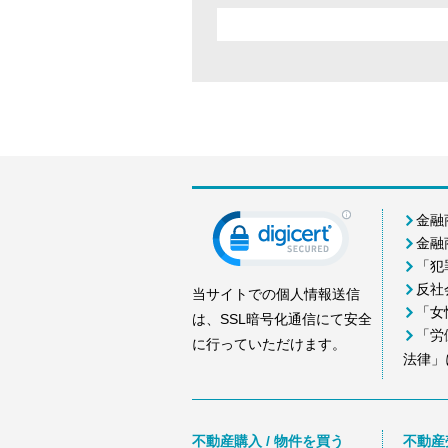
金融
金融
「犯
反社
当サイトでの個人情報送信
「女
は、SSL暗号化通信にて安全
「労
に行っていただけます。
法律」
不動産購入 / 物件を買う
不動産