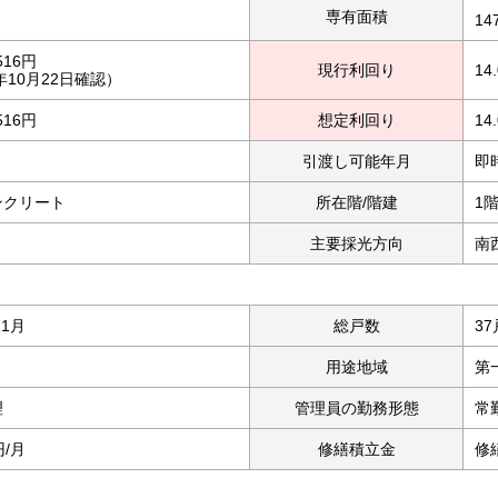
専有面積
14
,516円
現行利回り
14
7年10月22日確認）
,516円
想定利回り
14
引渡し可能年月
即
ンクリート
所在階/階建
1階
主要採光方向
南
11月
総戸数
37
用途地域
第
理
管理員の勤務形態
常
円/月
修繕積立金
修