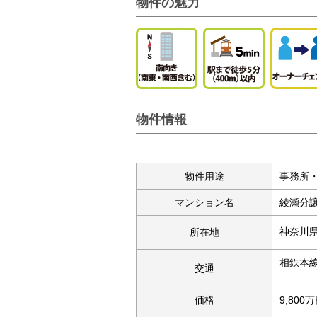
物件の魅力
物件情報
物件用途
事務所
マンション名
綾瀬分
神奈川
所在地
相鉄本
交通
価格
9,800