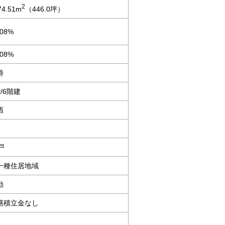
2
74.51m
（446.0坪）
.08%
.08%
時
/6階建
西
戸
一種住居地域
勤
繕積立金なし