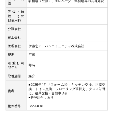
駐輪場（空無）、エレベータ、集会場等の共有施設
設
設備・施
設・その
他使用料
分譲会社
施工会社
管理会社
伊藤忠アーバンコミュニティ株式会社
現況
空家
引渡し可
即時
能年月
取引態様
媒介
■2026年4月リフォーム済（キッチン交換、浴室交
換、トイレ交換、フローリング張替え、クロス貼替
備考
え、建具交換）告知事項有
■管理組合：あり
物件番号
Bpr260046