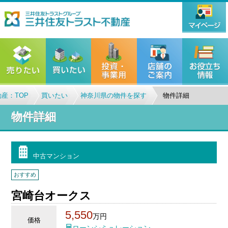
産：TOP
買いたい
神奈川県の物件を探す
物件詳細
物件詳細
中古マンション
おすすめ
宮崎台オークス
5,550
万円
価格
ローンシミュレーション