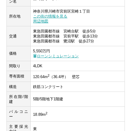
ン名
神奈川県川崎市宮前区宮崎１丁目
所在地
この街の情報を見る
周辺地図
東急田園都市線 宮崎台駅 徒歩5分
交通
東急田園都市線 宮前平駅 徒歩13分
東急田園都市線 鷺沼駅 徒歩27分
5,550万円
価格
ローンシミュレーション
間取り
4LDK
2
専有面積
120.64m
（36.4坪） 壁芯
構造
鉄筋コンクリート
所在階/階
5階/5階地下1階建
建
バルコニ
2
18.89m
ー
主要採光
東