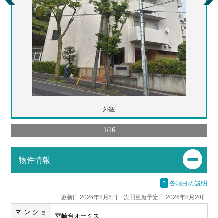
外観
1
/
16
物件情報
？
各項目の説明
更新日:2026年8月6日 次回更新予定日:2026年8月20日
マンショ
宮崎台オークス