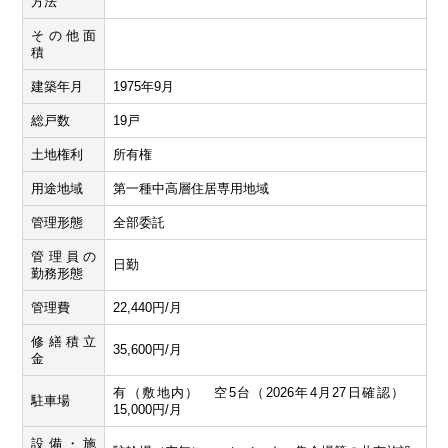
方法
その他面
積
建築年月
1975年9月
総戸数
19戸
土地権利
所有権
用途地域
第一種中高層住居専用地域
管理形態
全部委託
管理員の
日勤
勤務形態
管理費
22,440円/月
修繕積立
35,600円/月
金
有（敷地内） 空5台（2026年4月27日確認）
駐車場
15,000円/月
設備・施