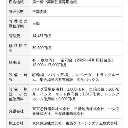
用途地域
第一種中高層住居専用地域
管理形態
全部委託
管理員の
日勤
勤務形態
管理費
14,457円/月
修繕積立
30,200円/月
金
有（敷地内） 空70台（2026年4月10日確認）
駐車場
13,000～17,000円/月
設備・施
駐輪場、バイク置場、エレベータ、トランクルー
設
ム、集会場等の共有施設、宅配ボックス
設備・施
バイク置場使用料：1,000円/月、自治会費：200円/
設・その
月、インターネット保守費：1,045円/月、トランク
他使用料
ルーム使用料：2,000円/月
東京急行電鉄株式会社、三菱地所株式会社、中央商
分譲会社
事株式会社、三菱商事株式会社
施工会社
東急建設株式会社、東急グリーンシステム株式会社