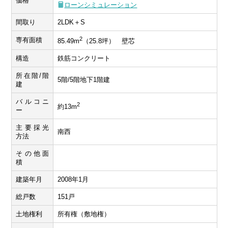
価格
ローンシミュレーション
間取り
2LDK＋S
2
専有面積
85.49m
（25.8坪） 壁芯
構造
鉄筋コンクリート
所在階/階
5階/5階地下1階建
建
バルコニ
2
約13m
ー
主要採光
南西
方法
その他面
積
建築年月
2008年1月
総戸数
151戸
土地権利
所有権（敷地権）