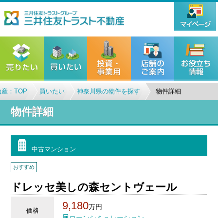
産：TOP
買いたい
神奈川県の物件を探す
物件詳細
物件詳細
中古マンション
おすすめ
ドレッセ美しの森セントヴェール
9,180
万円
価格
ローンシミュレーション