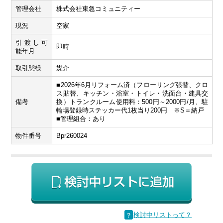
管理会社
株式会社東急コミュニティー
現況
空家
引渡し可
即時
能年月
取引態様
媒介
■2026年6月リフォーム済（フローリング張替、クロ
ス貼替、キッチン・浴室・トイレ・洗面台・建具交
備考
換）トランクルーム使用料：500円～2000円/月、駐
輪場登録時ステッカー代1枚当り200円 ※S＝納戸
■管理組合：あり
物件番号
Bpr260024
？
検討中リストって？