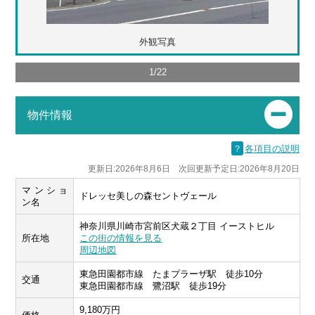
外観写真
1
/
22
物件情報
？
各項目の説明
更新日:2026年8月6日 次回更新予定日:2026年8月20日
マンショ
ドレッセ美しの森セントヴェール
ン名
神奈川県川崎市宮前区犬蔵２丁目 イーストヒル
所在地
この街の情報を見る
周辺地図
東急田園都市線 たまプラーザ駅 徒歩10分
交通
東急田園都市線 鷺沼駅 徒歩19分
9,180万円