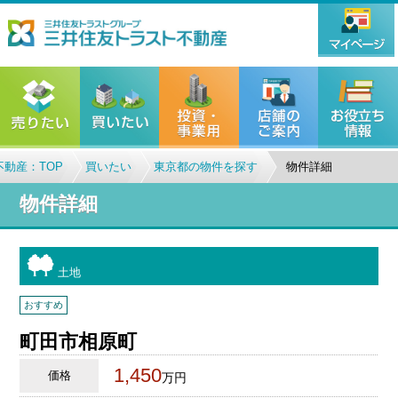
動産：TOP
買いたい
東京都の物件を探す
物件詳細
物件詳細
土地
おすすめ
町田市相原町
1,450
価格
万円