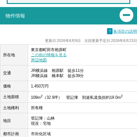
物件情報
？
各項目の説明
更新日:2026年8月9日 次回更新予定日:2026年8月23日
東京都町田市相原町
所在地
この街の情報を見る
周辺地図
JR横浜線 相原駅 徒歩11分
交通
JR横浜線 橋本駅 徒歩39分
価格
1,450万円
2
2
土地面積
109m
（32.9坪） 登記簿 別途私道負担約19.0m
土地権利
所有権
登記簿：山林
地目
現況：宅地
都市計画
市街化区域