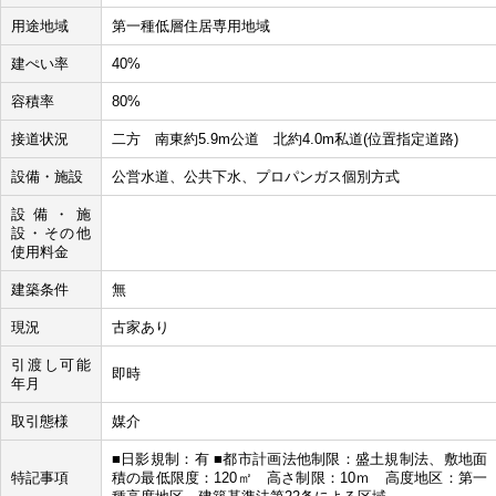
用途地域
第一種低層住居専用地域
建ぺい率
40%
容積率
80%
接道状況
二方 南東約5.9m公道 北約4.0m私道(位置指定道路)
設備・施設
公営水道、公共下水、プロパンガス個別方式
設備・施
設・その他
使用料金
建築条件
無
現況
古家あり
引渡し可能
即時
年月
取引態様
媒介
■日影規制：有 ■都市計画法他制限：盛土規制法、敷地面
特記事項
積の最低限度：120㎡ 高さ制限：10ｍ 高度地区：第一