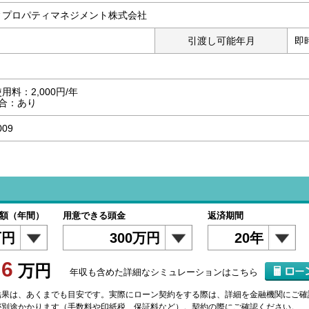
ィプロパティマネジメント株式会社
引渡し可能年月
即
用料：2,000円/年
合：あり
009
）
額（年間）
用意できる頭金
返済期間
万円
300万円
20年
6
額
万円
年収も含めた詳細なシミュレーションはこちら
結果は、あくまでも目安です。実際にローン契約をする際は、詳細を金融機関にご確
が別途かかります（手数料や印紙税、保証料など）。契約の際にご確認ください。