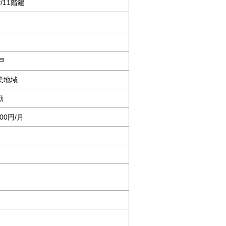
/11階建
戸
業地域
勤
600円/月