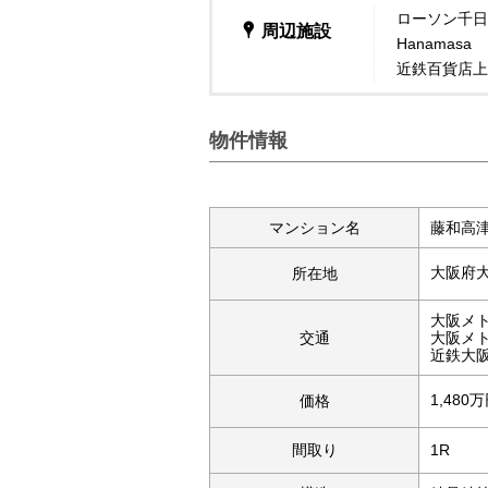
ローソン千日
周辺施設
Hanamas
近鉄百貨店上
物件情報
マンション名
藤和高
大阪府
所在地
大阪メ
交通
大阪メ
近鉄大
1,480
価格
間取り
1R