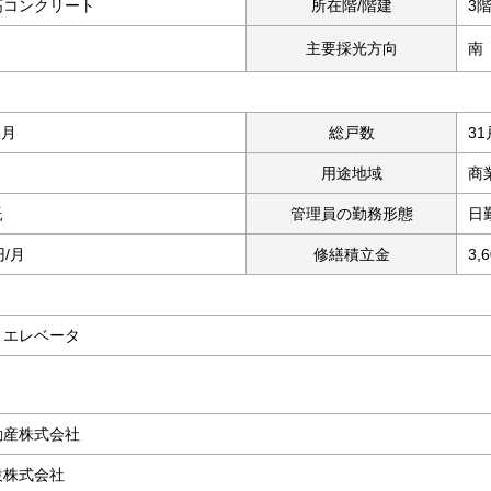
筋コンクリート
所在階/階建
3階
主要採光方向
南
6月
総戸数
31
用途地域
商
託
管理員の勤務形態
日
円/月
修繕積立金
3,
、エレベータ
動産株式会社
設株式会社