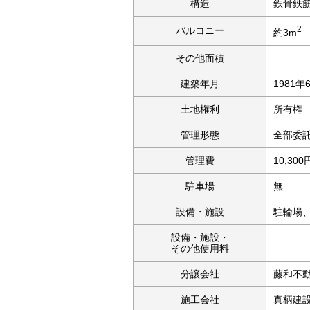
構造
鉄骨鉄
2
バルコニー
約3m
その他面積
建築年月
1981年
土地権利
所有権
管理形態
全部委
管理費
10,300
駐車場
無
設備・施設
駐輪場
設備・施設・
その他使用料
分譲会社
藤和不
施工会社
真柄建