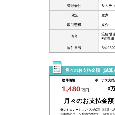
管理会社
サムテ
現況
空家
取引態様
媒介
駐輪場使
備考
■管理組
物件番号
Bhk260
月々のお支払金額（試算
物件価格
ボーナス支払
1,480
0
万円
月々のお支払金
※シミュレーションでの試算（計算）
※実際のローン契約の際には、諸費用