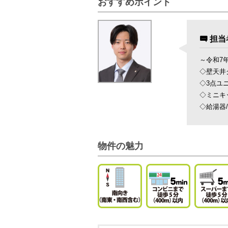
おすすめポイント
担当
～令和7年
◇壁天井
◇3点ユ
◇ミニキ
◇給湯器
物件の魅力