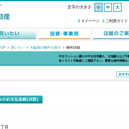
ン
文字の大きさ
小
中
大
マイページ
ご利用ガイド
OP
＞
買いたい
＞
大阪府の物件を探す
＞
物件詳細
中古マンション購入や中古住宅購入、土地購入など不
友トラスト不動産にご相談下さい。豊富な物件情報を
１丁目