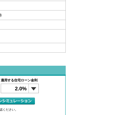
時
適用する住宅ローン金利
2.0%
認ください。