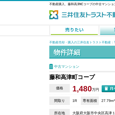
不動産購入、藤和高津町コープの中古マンショ
不動産売却・購入の三井住友トラスト不動産：T
物件詳細
中古マンション
藤和高津町コープ
1,480
価格
万円
間取り
1R
専有面積
27.79m²
所在地
大阪府大阪市中央区高津