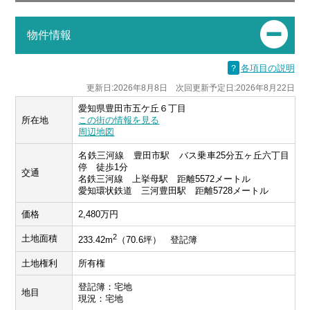
物件情報
？
各項目の説明
更新日:2026年8月8日 次回更新予定日:2026年8月22日
愛知県豊田市五ケ丘６丁目
所在地
この街の情報を見る
周辺地図
名鉄三河線 豊田市駅 バス乗車25分五ヶ丘六丁目
停 徒歩1分
交通
名鉄三河線 上挙母駅 距離5572メートル
愛知環状鉄道 三河豊田駅 距離5728メートル
価格
2,480万円
2
土地面積
233.42m
（70.6坪） 登記簿
土地権利
所有権
登記簿：宅地
地目
現況：宅地