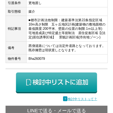
引渡条件
更地渡し
取引態様
媒介
■都市計画法他制限：建築基準法第22条指定区域
10m高さ制限 五ヶ丘地区計画(建築物の敷地面積の
特記事項
最低限度:200平米、壁面の位置の制限:1ｍ以上等)
宅地造成及び特定盛土等規制法 居住促進区域【(法
定)居住誘導区域】 景観計画区域(市街地ゾーン)
西側道路については法定外道路となっております。
備考
既存擁壁は現状渡しとなります。
物件番号
Bha260079
？
検討中リストって？
LINEで送る・メールで送る