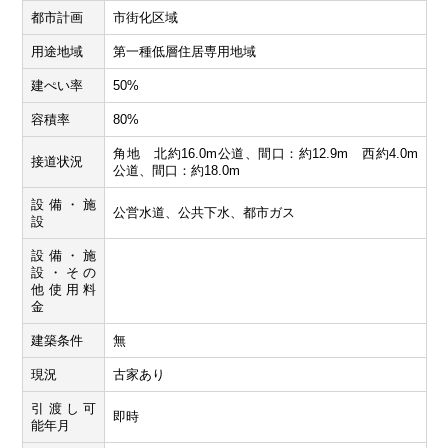
都市計画
市街化区域
用途地域
第一種低層住居専用地域
建ぺい率
50%
容積率
80%
角地 北約16.0m公道、間口：約12.9m 西約4.0m
接道状況
公道、間口：約18.0m
設備・施
公営水道、公共下水、都市ガス
設
設備・施
設・その
他使用料
金
建築条件
無
現況
古家あり
引渡し可
即時
能年月