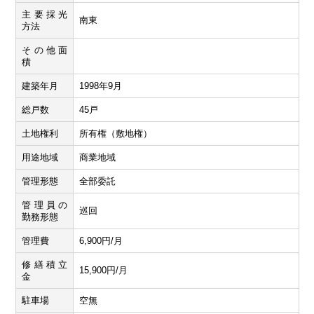
主要採光
南東
方法
その他面
積
建築年月
1998年9月
総戸数
45戸
土地権利
所有権（敷地権）
用途地域
商業地域
管理形態
全部委託
管理員の
巡回
勤務形態
管理費
6,900円/月
修繕積立
15,900円/月
金
駐車場
空無