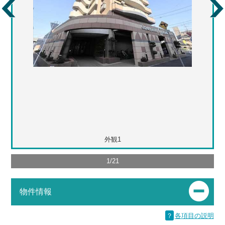
外観1
1
/
21
物件情報
？
各項目の説明