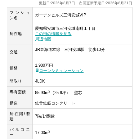
更新日:2026年8月7日 次回更新予定日:2026年8月21日
マンショ
ガーデンヒルズ三河安城VIP
ン名
愛知県安城市三河安城南町１丁目
所在地
この街の情報を見る
周辺地図
JR東海道本線 三河安城駅 徒歩10分
交通
1,980万円
価格
ローンシミュレーション
間取り
4LDK
2
専有面積
85.93m
（25.9坪） 壁芯
構造
鉄骨鉄筋コンクリート
所在階/階
7階/14階建
建
バルコニ
2
17.00m
ー