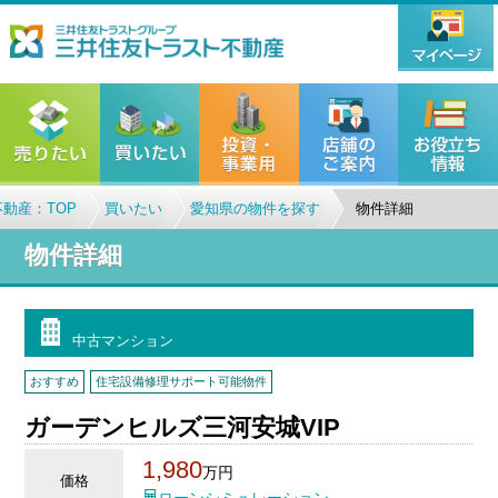
動産：TOP
買いたい
愛知県の物件を探す
物件詳細
物件詳細
中古マンション
おすすめ
住宅設備修理サポート可能物件
ガーデンヒルズ三河安城VIP
1,980
万円
価格
ローンシミュレーション