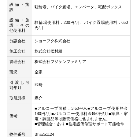
設備・施
駐輪場、バイク置場、エレベータ、宅配ボックス
設
設備・施
駐輪場使用料：200円/月、バイク置場使用料：650
設・その
円/月
他使用料
分譲会社
ショーフク株式会社
施工会社
株式会社松村組
管理会社
株式会社フジケンファミリア
現況
空家
引渡し可
即時
能年月
取引態様
媒介
■アルコープ面積：3.60平米■アルコープ使用料金
180円/月■バルコニー使用料金850円/月■家具・家
備考
電・調度品等は販売価格に含まれません。
■管理組合：あり ■住宅設備修理サポート可能物件
物件番号
Bha251124