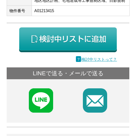
地区地区計画、宅地造成等工事規制区域、日影規制
物件番号
A01213415
？
検討中リストって？
LINEで送る・メールで送る
F