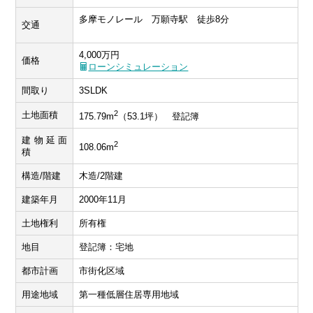
多摩モノレール 万願寺駅 徒歩8分
交通
4,000万円
価格
ローンシミュレーション
間取り
3SLDK
2
土地面積
175.79m
（53.1坪） 登記簿
建物延面
2
108.06m
積
構造/階建
木造/2階建
建築年月
2000年11月
土地権利
所有権
地目
登記簿：宅地
都市計画
市街化区域
用途地域
第一種低層住居専用地域