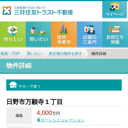
動産：TOP
買いたい
東京都の物件を探す
物件詳細
物件詳細
中古一戸建て
日野市万願寺１丁目
4,000
万円
価格
ローンシミュレーション