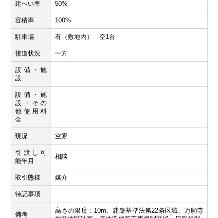
建ぺい率
50%
容積率
100%
駐車場
有（敷地内） 空1台
接道状況
一方
設備・施
設
設備・施
設・その
他使用料
金
現況
空家
引渡し可
相談
能年月
取引態様
媒介
特記事項
高さの限度：10m、建築基準法第22条区域、万願寺
備考