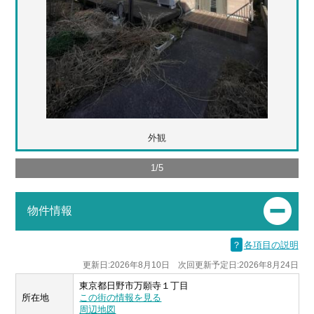
外観
1
/
5
物件情報
？
各項目の説明
更新日:2026年8月10日 次回更新予定日:2026年8月24日
東京都日野市万願寺１丁目
所在地
この街の情報を見る
周辺地図